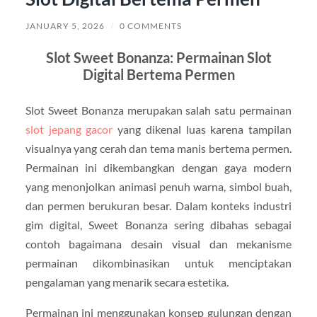
JANUARY 5, 2026
/
0 COMMENTS
Slot Sweet Bonanza: Permainan Slot
Digital Bertema Permen
Slot Sweet Bonanza merupakan salah satu permainan
slot jepang gacor
yang dikenal luas karena tampilan
visualnya yang cerah dan tema manis bertema permen.
Permainan ini dikembangkan dengan gaya modern
yang menonjolkan animasi penuh warna, simbol buah,
dan permen berukuran besar. Dalam konteks industri
gim digital, Sweet Bonanza sering dibahas sebagai
contoh bagaimana desain visual dan mekanisme
permainan dikombinasikan untuk menciptakan
pengalaman yang menarik secara estetika.
Permainan ini menggunakan konsep gulungan dengan