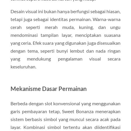
Desain visual ini bukan hanya berfungsi sebagai hiasan,
tetapi juga sebagai identitas permainan. Warna-warna
cerah seperti merah muda, kuning, dan ungu
mendominasi tampilan layar, menciptakan suasana
yang ceria. Efek suara yang digunakan juga disesuaikan
dengan tema, seperti bunyi lembut dan nada ringan
yang mendukung pengalaman visual secara
keseluruhan.
Mekanisme Dasar Permainan
Berbeda dengan slot konvensional yang menggunakan
garis pembayaran tetap, Sweet Bonanza menerapkan
sistem berbasis simbol yang muncul secara acak pada
layar. Kombinasi simbol tertentu akan diidentifikasi