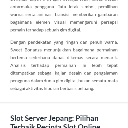
antarmuka pengguna. Tata letak simbol, pemilihan
warna, serta animasi transisi memberikan gambaran
bagaimana elemen visual memengaruhi persepsi
pemain terhadap sebuah gim digital.
Dengan pendekatan yang ringan dan penuh warna,
Sweet Bonanza menunjukkan bagaimana permainan
bertema sederhana dapat dikemas secara menarik.
Analisis terhadap permainan ini lebih tepat
ditempatkan sebagai kajian desain dan pengalaman
pengguna dalam dunia gim digital, bukan semata-mata
sebagai aktivitas hiburan berbasis peluang.
Slot Server Jepang: Pilihan
Terbaik Pecinta Slot Online