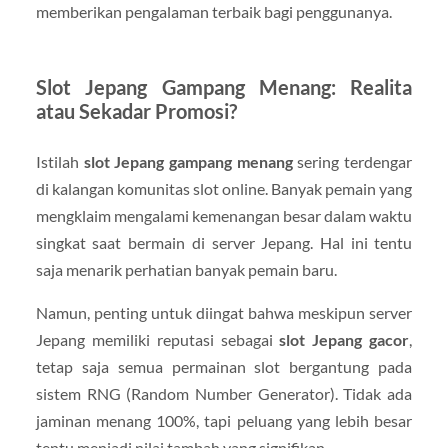
memberikan pengalaman terbaik bagi penggunanya.
Slot Jepang Gampang Menang: Realita
atau Sekadar Promosi?
Istilah
slot Jepang gampang menang
sering terdengar
di kalangan komunitas slot online. Banyak pemain yang
mengklaim mengalami kemenangan besar dalam waktu
singkat saat bermain di server Jepang. Hal ini tentu
saja menarik perhatian banyak pemain baru.
Namun, penting untuk diingat bahwa meskipun server
Jepang memiliki reputasi sebagai
slot Jepang gacor
,
tetap saja semua permainan slot bergantung pada
sistem RNG (Random Number Generator). Tidak ada
jaminan menang 100%, tapi peluang yang lebih besar
tentu menjadi nilai tambah yang signifikan.