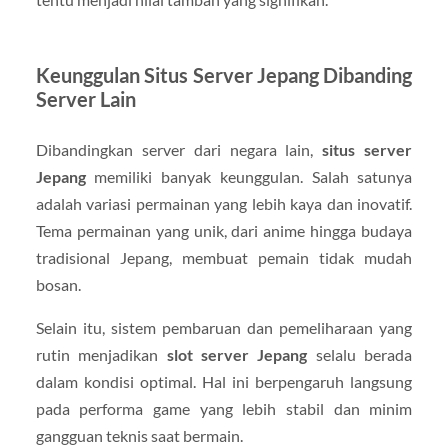
Keunggulan Situs Server Jepang Dibanding
Server Lain
Dibandingkan server dari negara lain,
situs server
Jepang
memiliki banyak keunggulan. Salah satunya
adalah variasi permainan yang lebih kaya dan inovatif.
Tema permainan yang unik, dari anime hingga budaya
tradisional Jepang, membuat pemain tidak mudah
bosan.
Selain itu, sistem pembaruan dan pemeliharaan yang
rutin menjadikan
slot server Jepang
selalu berada
dalam kondisi optimal. Hal ini berpengaruh langsung
pada performa game yang lebih stabil dan minim
gangguan teknis saat bermain.