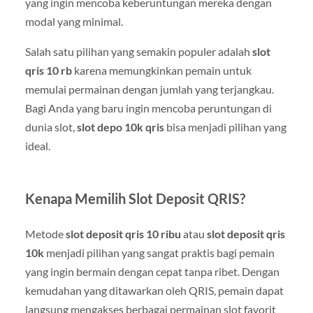
yang ingin mencoba keberuntungan mereka dengan
modal yang minimal.
Salah satu pilihan yang semakin populer adalah
slot
qris 10 rb
karena memungkinkan pemain untuk
memulai permainan dengan jumlah yang terjangkau.
Bagi Anda yang baru ingin mencoba peruntungan di
dunia slot,
slot depo 10k qris
bisa menjadi pilihan yang
ideal.
Kenapa Memilih Slot Deposit QRIS?
Metode
slot deposit qris 10 ribu
atau
slot deposit qris
10k
menjadi pilihan yang sangat praktis bagi pemain
yang ingin bermain dengan cepat tanpa ribet. Dengan
kemudahan yang ditawarkan oleh QRIS, pemain dapat
langsung mengakses berbagai permainan slot favorit