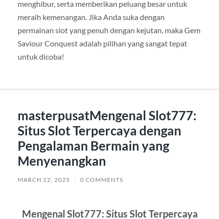
menghibur, serta memberikan peluang besar untuk
meraih kemenangan. Jika Anda suka dengan
permainan slot yang penuh dengan kejutan, maka Gem
Saviour Conquest adalah pilihan yang sangat tepat
untuk dicoba!
masterpusatMengenal Slot777:
Situs Slot Terpercaya dengan
Pengalaman Bermain yang
Menyenangkan
MARCH 22, 2025
/
0 COMMENTS
Mengenal Slot777: Situs Slot Terpercaya