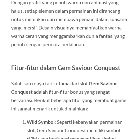
Dengan grafik yang penuh warna dan animasi yang
halus, setiap elemen dalam permainan ini dirancang
untuk memukau dan membawa pemain dalam suasana
yang imersif. Desain visualnya memanfaatkan warna-
warna cerah yang menggambarkan dunia fantasi yang
penuh dengan permata berkilauan.
Fitur-fitur dalam Gem Saviour Conquest
Salah satu daya tarik utama dari slot
Gem Saviour
Conquest
adalah fitur-fitur bonus yang sangat
bervariasi. Berikut beberapa fitur yang membuat game
ini sangat menarik untuk dimainkan:
Wild Symbol
: Seperti kebanyakan permainan
slot, Gem Saviour Conquest memiliki simbol
Wild yang berfungsi menggantikan simbol