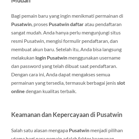
Mudah
Bagi pemain baru yang ingin menikmati permainan di
Pusatwin
, proses
Pusatwin daftar
atau pendaftaran
sangat mudah. Anda hanya perlu mengunjungi situs
resmi Pusatwin, mengisi formulir pendaftaran, dan
membuat akun baru. Setelah itu, Anda bisa langsung
melakukan
login Pusatwin
menggunakan username
dan password yang telah dibuat saat pendaftaran.
Dengan cara ini, Anda dapat mengakses semua
permainan yang tersedia, termasuk berbagai jenis
slot
online
dengan kualitas terbaik.
Keamanan dan Kepercayaan di Pusatwin
Salah satu alasan mengapa
Pusatwin
menjadi pilihan
utama bagi para pemain adalah faktor keamanan.