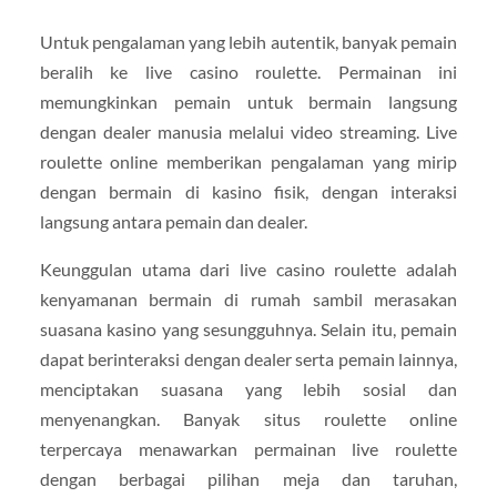
Untuk pengalaman yang lebih autentik, banyak pemain
beralih ke live casino roulette. Permainan ini
memungkinkan pemain untuk bermain langsung
dengan dealer manusia melalui video streaming. Live
roulette online memberikan pengalaman yang mirip
dengan bermain di kasino fisik, dengan interaksi
langsung antara pemain dan dealer.
Keunggulan utama dari live casino roulette adalah
kenyamanan bermain di rumah sambil merasakan
suasana kasino yang sesungguhnya. Selain itu, pemain
dapat berinteraksi dengan dealer serta pemain lainnya,
menciptakan suasana yang lebih sosial dan
menyenangkan. Banyak situs roulette online
terpercaya menawarkan permainan live roulette
dengan berbagai pilihan meja dan taruhan,