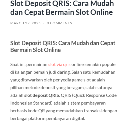
Slot Deposit QRIS: Cara Mudah
dan Cepat Bermain Slot Online
MARCH 29, 2025
/
0 COMMENTS
Slot Deposit QRIS: Cara Mudah dan Cepat
Bermain Slot Online
Saat ini, permainan
slot via qris
online semakin populer
di kalangan pemain judi daring. Salah satu kemudahan
yang ditawarkan oleh penyedia game slot adalah
pilihan metode deposit yang beragam, salah satunya
adalah
slot deposit QRIS
. QRIS (Quick Response Code
Indonesian Standard) adalah sistem pembayaran
berbasis kode QR yang memudahkan transaksi dengan
berbagai platform pembayaran digital.