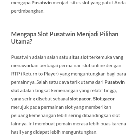
mengapa
Pusatwin
menjadi situs slot yang patut Anda
pertimbangkan.
Mengapa Slot Pusatwin Menjadi Pilihan
Utama?
Pusatwin adalah salah satu
situs slot
terkemuka yang
menawarkan berbagai permainan slot online dengan
RTP (Return to Player) yang menguntungkan bagi para
pemainnya. Salah satu daya tarik utama dari
Pusatwin
slot
adalah tingkat kemenangan yang relatif tinggi,
yang sering disebut sebagai
slot gacor
.
Slot gacor
merujuk pada permainan slot yang memberikan
peluang kemenangan lebih sering dibandingkan slot
lainnya. Ini membuat pemain merasa lebih puas karena
hasil yang didapat lebih menguntungkan.