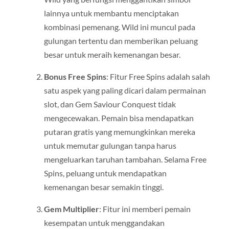
lainnya untuk membantu menciptakan
kombinasi pemenang. Wild ini muncul pada
gulungan tertentu dan memberikan peluang
besar untuk meraih kemenangan besar.
Bonus Free Spins
: Fitur Free Spins adalah salah
satu aspek yang paling dicari dalam permainan
slot, dan Gem Saviour Conquest tidak
mengecewakan. Pemain bisa mendapatkan
putaran gratis yang memungkinkan mereka
untuk memutar gulungan tanpa harus
mengeluarkan taruhan tambahan. Selama Free
Spins, peluang untuk mendapatkan
kemenangan besar semakin tinggi.
Gem Multiplier
: Fitur ini memberi pemain
kesempatan untuk menggandakan