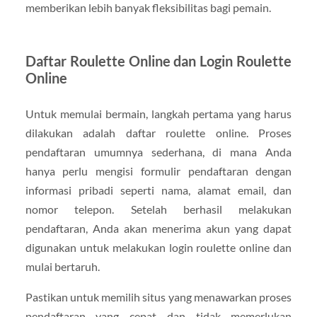
memberikan lebih banyak fleksibilitas bagi pemain.
Daftar Roulette Online dan Login Roulette
Online
Untuk memulai bermain, langkah pertama yang harus
dilakukan adalah daftar roulette online. Proses
pendaftaran umumnya sederhana, di mana Anda
hanya perlu mengisi formulir pendaftaran dengan
informasi pribadi seperti nama, alamat email, dan
nomor telepon. Setelah berhasil melakukan
pendaftaran, Anda akan menerima akun yang dapat
digunakan untuk melakukan login roulette online dan
mulai bertaruh.
Pastikan untuk memilih situs yang menawarkan proses
pendaftaran yang cepat dan tidak memerlukan