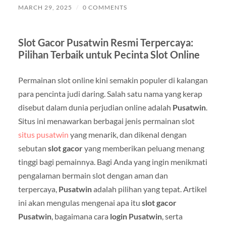
MARCH 29, 2025
/
0 COMMENTS
Slot Gacor Pusatwin Resmi Terpercaya:
Pilihan Terbaik untuk Pecinta Slot Online
Permainan slot online kini semakin populer di kalangan
para pencinta judi daring. Salah satu nama yang kerap
disebut dalam dunia perjudian online adalah
Pusatwin
.
Situs ini menawarkan berbagai jenis permainan slot
situs pusatwin
yang menarik, dan dikenal dengan
sebutan
slot gacor
yang memberikan peluang menang
tinggi bagi pemainnya. Bagi Anda yang ingin menikmati
pengalaman bermain slot dengan aman dan
terpercaya,
Pusatwin
adalah pilihan yang tepat. Artikel
ini akan mengulas mengenai apa itu
slot gacor
Pusatwin
, bagaimana cara
login Pusatwin
, serta