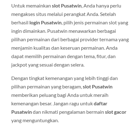
Untuk memainkan
slot Pusatwin
, Anda hanya perlu
mengakses situs melalui perangkat Anda. Setelah
berhasil
login Pusatwin
, pilih jenis permainan slot yang
ingin dimainkan. Pusatwin menawarkan berbagai
pilihan permainan dari berbagai provider ternama yang
menjamin kualitas dan keseruan permainan. Anda
dapat memilih permainan dengan tema, fitur, dan
jackpot yang sesuai dengan selera.
Dengan tingkat kemenangan yang lebih tinggi dan
pilihan permainan yang beragam,
slot Pusatwin
memberikan peluang bagi Anda untuk meraih
kemenangan besar. Jangan ragu untuk
daftar
Pusatwin
dan nikmati pengalaman bermain
slot gacor
yang menguntungkan.