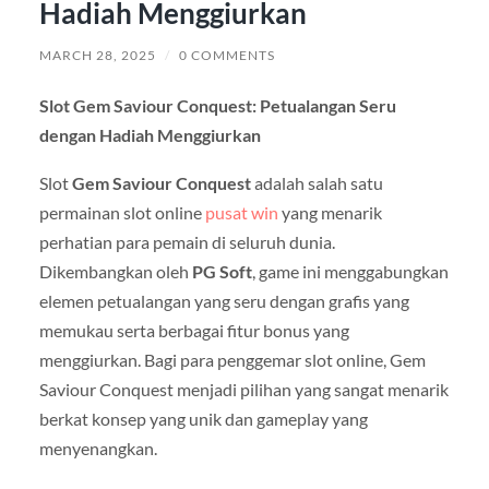
Hadiah Menggiurkan
MARCH 28, 2025
/
0 COMMENTS
Slot Gem Saviour Conquest: Petualangan Seru
dengan Hadiah Menggiurkan
Slot
Gem Saviour Conquest
adalah salah satu
permainan slot online
pusat win
yang menarik
perhatian para pemain di seluruh dunia.
Dikembangkan oleh
PG Soft
, game ini menggabungkan
elemen petualangan yang seru dengan grafis yang
memukau serta berbagai fitur bonus yang
menggiurkan. Bagi para penggemar slot online, Gem
Saviour Conquest menjadi pilihan yang sangat menarik
berkat konsep yang unik dan gameplay yang
menyenangkan.