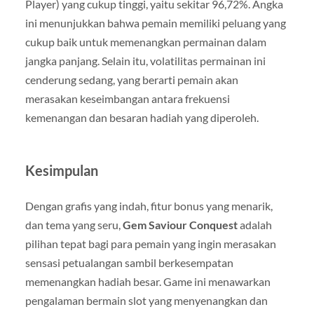
Player) yang cukup tinggi, yaitu sekitar 96,72%. Angka
ini menunjukkan bahwa pemain memiliki peluang yang
cukup baik untuk memenangkan permainan dalam
jangka panjang. Selain itu, volatilitas permainan ini
cenderung sedang, yang berarti pemain akan
merasakan keseimbangan antara frekuensi
kemenangan dan besaran hadiah yang diperoleh.
Kesimpulan
Dengan grafis yang indah, fitur bonus yang menarik,
dan tema yang seru,
Gem Saviour Conquest
adalah
pilihan tepat bagi para pemain yang ingin merasakan
sensasi petualangan sambil berkesempatan
memenangkan hadiah besar. Game ini menawarkan
pengalaman bermain slot yang menyenangkan dan