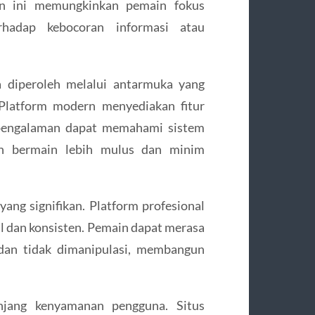
gan ini memungkinkan pemain fokus
hadap kebocoran informasi atau
 diperoleh melalui antarmuka yang
 Platform modern menyediakan fitur
rpengalaman dapat memahami sistem
n bermain lebih mulus dan minim
ang signifikan. Platform profesional
 dan konsisten. Pemain dapat merasa
 dan tidak dimanipulasi, membangun
njang kenyamanan pengguna. Situs