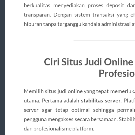
berkualitas menyediakan proses deposit da
transparan. Dengan sistem transaksi yang ef
hiburan tanpa terganggu kendala administrasi a
Ciri Situs Judi Onlin
Profesio
Memilih situs judi online yang tepat memerluk
utama. Pertama adalah
stabilitas server
. Pla
server agar tetap optimal sehingga perma
pengguna mengakses secara bersamaan. Stabili
dan profesionalisme platform.