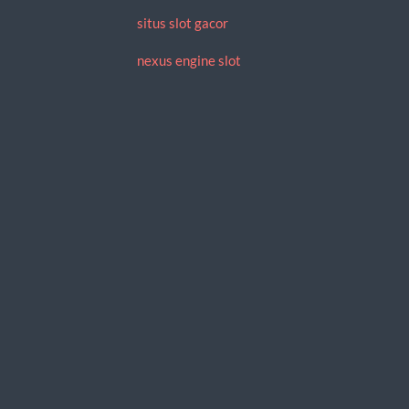
situs slot gacor
nexus engine slot