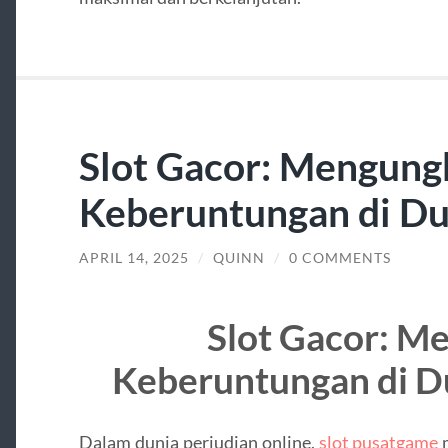
Slot Gacor: Mengung
Keberuntungan di Dun
APRIL 14, 2025
/
QUINN
/
0 COMMENTS
Slot Gacor: M
Keberuntungan di Du
Dalam dunia perjudian online,
slot pusatgame
m