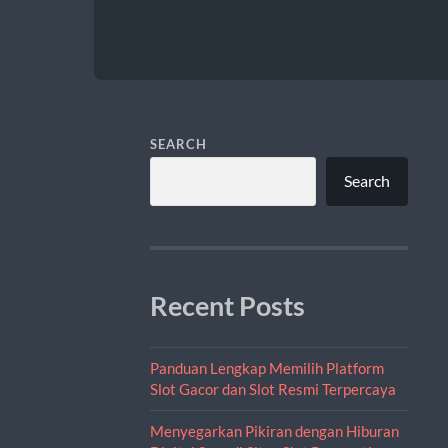
SEARCH
Search
Recent Posts
Panduan Lengkap Memilih Platform
Slot Gacor dan Slot Resmi Terpercaya
Menyegarkan Pikiran dengan Hiburan