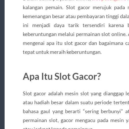
kalangan pemain. Slot gacor merujuk pada 
kemenangan besar atau pembayaran tinggi dala
ini menjadi daya tarik tersendiri karena
keberuntungan melalui permainan slot online. 
mengenai apa itu slot gacor dan bagaimana c
tepat untuk meraih keberuntungan.
Apa Itu Slot Gacor?
Slot gacor adalah mesin slot yang dianggap 
atau hadiah besar dalam suatu periode tertentu
bahasa gaul yang berarti “sering berbunyi” 
permainan slot, gacor mengacu pada mesin 