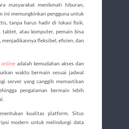
ra masyarakat menikmati hiburan,
rm ini memungkinkan pengguna untuk
s, tanpa harus hadir di lokasi fisik.
 tablet, atau komputer, pemain bisa
 menjadikannya fleksibel, efisien, dan
 online
adalah kemudahan akses dan
aikan waktu bermain sesuai jadwal
ologi server yang canggih memastikan
sehingga pengalaman bermain lebih
l.
entukan kualitas platform. Situs
ripsi modern untuk melindungi data