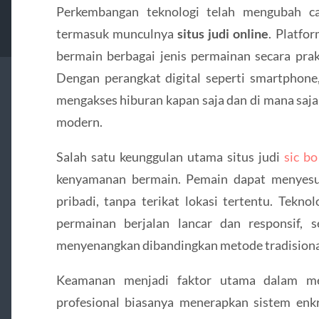
Perkembangan teknologi telah mengubah ca
termasuk munculnya
situs judi online
. Platfo
bermain berbagai jenis permainan secara prakti
Dengan perangkat digital seperti smartphone,
mengakses hiburan kapan saja dan di mana saja,
modern.
Salah satu keunggulan utama situs judi
sic bo
kenyamanan bermain. Pemain dapat menyesu
pribadi, tanpa terikat lokasi tertentu. Tekn
permainan berjalan lancar dan responsif, 
menyenangkan dibandingkan metode tradisiona
Keamanan menjadi faktor utama dalam men
profesional biasanya menerapkan sistem enk