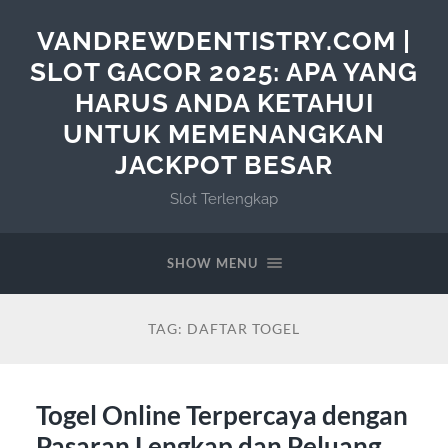
VANDREWDENTISTRY.COM |
SLOT GACOR 2025: APA YANG
HARUS ANDA KETAHUI
UNTUK MEMENANGKAN
JACKPOT BESAR
Slot Terlengkap
SHOW MENU
TAG:
DAFTAR TOGEL
Togel Online Terpercaya dengan
Pasaran Lengkap dan Peluang