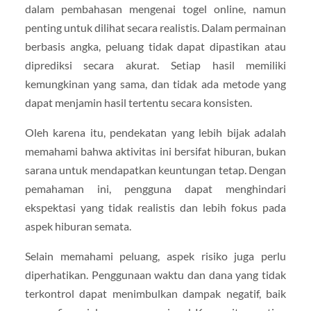
dalam pembahasan mengenai togel online, namun
penting untuk dilihat secara realistis. Dalam permainan
berbasis angka, peluang tidak dapat dipastikan atau
diprediksi secara akurat. Setiap hasil memiliki
kemungkinan yang sama, dan tidak ada metode yang
dapat menjamin hasil tertentu secara konsisten.
Oleh karena itu, pendekatan yang lebih bijak adalah
memahami bahwa aktivitas ini bersifat hiburan, bukan
sarana untuk mendapatkan keuntungan tetap. Dengan
pemahaman ini, pengguna dapat menghindari
ekspektasi yang tidak realistis dan lebih fokus pada
aspek hiburan semata.
Selain memahami peluang, aspek risiko juga perlu
diperhatikan. Penggunaan waktu dan dana yang tidak
terkontrol dapat menimbulkan dampak negatif, baik