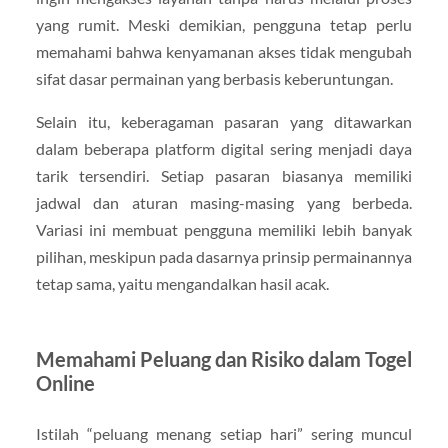
yang rumit. Meski demikian, pengguna tetap perlu
memahami bahwa kenyamanan akses tidak mengubah
sifat dasar permainan yang berbasis keberuntungan.
Selain itu, keberagaman pasaran yang ditawarkan
dalam beberapa platform digital sering menjadi daya
tarik tersendiri. Setiap pasaran biasanya memiliki
jadwal dan aturan masing-masing yang berbeda.
Variasi ini membuat pengguna memiliki lebih banyak
pilihan, meskipun pada dasarnya prinsip permainannya
tetap sama, yaitu mengandalkan hasil acak.
Memahami Peluang dan Risiko dalam Togel
Online
Istilah “peluang menang setiap hari” sering muncul