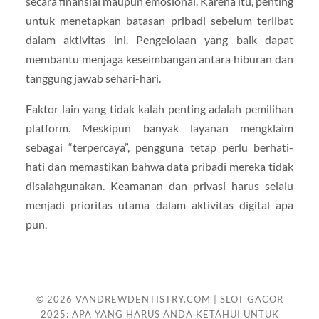
secara finansial maupun emosional. Karena itu, penting
untuk menetapkan batasan pribadi sebelum terlibat
dalam aktivitas ini. Pengelolaan yang baik dapat
membantu menjaga keseimbangan antara hiburan dan
tanggung jawab sehari-hari.
Faktor lain yang tidak kalah penting adalah pemilihan
platform. Meskipun banyak layanan mengklaim
sebagai “terpercaya”, pengguna tetap perlu berhati-
hati dan memastikan bahwa data pribadi mereka tidak
disalahgunakan. Keamanan dan privasi harus selalu
menjadi prioritas utama dalam aktivitas digital apa
pun.
© 2026
VANDREWDENTISTRY.COM | SLOT GACOR
2025: APA YANG HARUS ANDA KETAHUI UNTUK