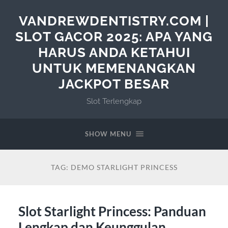
VANDREWDENTISTRY.COM |
SLOT GACOR 2025: APA YANG
HARUS ANDA KETAHUI
UNTUK MEMENANGKAN
JACKPOT BESAR
Slot Terlengkap
SHOW MENU
TAG:
DEMO STARLIGHT PRINCESS
Slot Starlight Princess: Panduan
Lengkap dan Keunggulan