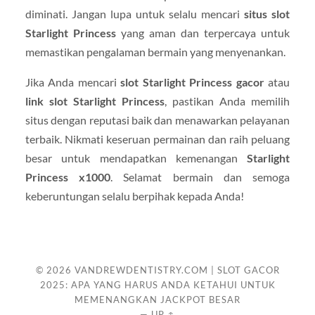
diminati. Jangan lupa untuk selalu mencari
situs slot
Starlight Princess
yang aman dan terpercaya untuk
memastikan pengalaman bermain yang menyenankan.
Jika Anda mencari
slot Starlight Princess gacor
atau
link slot Starlight Princess
, pastikan Anda memilih
situs dengan reputasi baik dan menawarkan pelayanan
terbaik. Nikmati keseruan permainan dan raih peluang
besar untuk mendapatkan kemenangan
Starlight
Princess x1000
. Selamat bermain dan semoga
keberuntungan selalu berpihak kepada Anda!
© 2026
VANDREWDENTISTRY.COM | SLOT GACOR
2025: APA YANG HARUS ANDA KETAHUI UNTUK
MEMENANGKAN JACKPOT BESAR
—
UP ↑