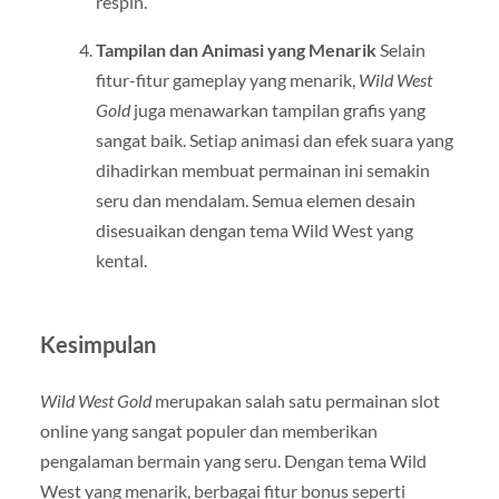
respin.
Tampilan dan Animasi yang Menarik
Selain
fitur-fitur gameplay yang menarik,
Wild West
Gold
juga menawarkan tampilan grafis yang
sangat baik. Setiap animasi dan efek suara yang
dihadirkan membuat permainan ini semakin
seru dan mendalam. Semua elemen desain
disesuaikan dengan tema Wild West yang
kental.
Kesimpulan
Wild West Gold
merupakan salah satu permainan slot
online yang sangat populer dan memberikan
pengalaman bermain yang seru. Dengan tema Wild
West yang menarik, berbagai fitur bonus seperti