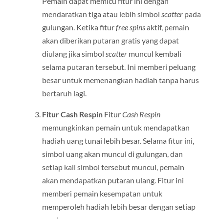
Pemain dapat memicu fitur ini dengan
mendaratkan tiga atau lebih simbol
scatter
pada
gulungan. Ketika fitur
free spins
aktif, pemain
akan diberikan putaran gratis yang dapat
diulang jika simbol
scatter
muncul kembali
selama putaran tersebut. Ini memberi peluang
besar untuk memenangkan hadiah tanpa harus
bertaruh lagi.
Fitur Cash Respin
Fitur
Cash Respin
memungkinkan pemain untuk mendapatkan
hadiah uang tunai lebih besar. Selama fitur ini,
simbol uang akan muncul di gulungan, dan
setiap kali simbol tersebut muncul, pemain
akan mendapatkan putaran ulang. Fitur ini
memberi pemain kesempatan untuk
memperoleh hadiah lebih besar dengan setiap