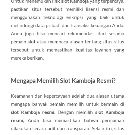
Untuk menemukan
link slot Kamboja
yang terpercaya,
pastikan situs tersebut memiliki lisensi resmi dan
menggunakan teknologi enkripsi yang baik untuk
melindungi data pribadi dan transaksi keuangan Anda.
Anda juga bisa mencari rekomendasi dari sesama
pemain slot atau membaca ulasan tentang situs-situs
tersebut untuk memastikan kualitas layanan yang
mereka berikan.
Mengapa Memilih Slot Kamboja Resmi?
Keamanan dan kepercayaan adalah dua alasan utama
mengapa banyak pemain memilih untuk bermain di
slot Kamboja resmi
. Dengan memilih
slot Kamboja
resmi
, Anda bisa memastikan bahwa permainan
dilakukan secara adil dan transparan. Selain itu, situs