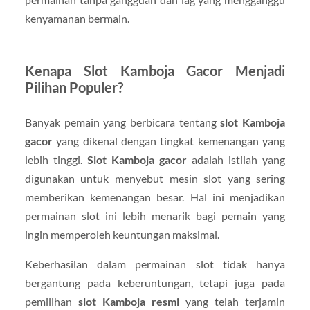
kenyamanan bermain.
Kenapa Slot Kamboja Gacor Menjadi
Pilihan Populer?
Banyak pemain yang berbicara tentang
slot Kamboja
gacor
yang dikenal dengan tingkat kemenangan yang
lebih tinggi.
Slot Kamboja gacor
adalah istilah yang
digunakan untuk menyebut mesin slot yang sering
memberikan kemenangan besar. Hal ini menjadikan
permainan slot ini lebih menarik bagi pemain yang
ingin memperoleh keuntungan maksimal.
Keberhasilan dalam permainan slot tidak hanya
bergantung pada keberuntungan, tetapi juga pada
pemilihan
slot Kamboja resmi
yang telah terjamin