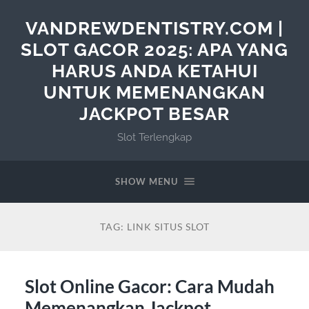
VANDREWDENTISTRY.COM |
SLOT GACOR 2025: APA YANG
HARUS ANDA KETAHUI
UNTUK MEMENANGKAN
JACKPOT BESAR
Slot Terlengkap
SHOW MENU
TAG:
LINK SITUS SLOT
Slot Online Gacor: Cara Mudah
Memenangkan Jackpot