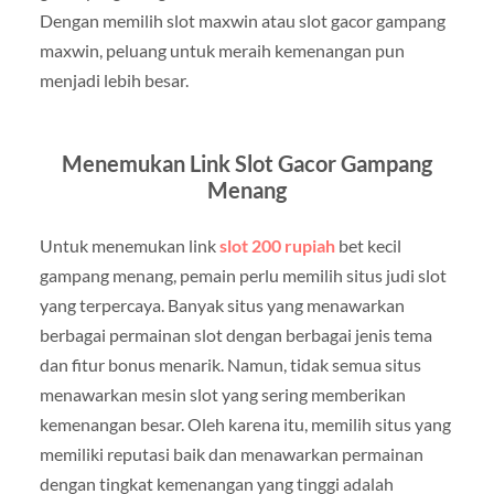
Dengan memilih slot maxwin atau slot gacor gampang
maxwin, peluang untuk meraih kemenangan pun
menjadi lebih besar.
Menemukan Link Slot Gacor Gampang
Menang
Untuk menemukan link
slot 200 rupiah
bet kecil
gampang menang
, pemain perlu memilih situs judi slot
yang terpercaya. Banyak situs yang menawarkan
berbagai permainan slot dengan berbagai jenis tema
dan fitur bonus menarik. Namun, tidak semua situs
menawarkan mesin slot yang sering memberikan
kemenangan besar. Oleh karena itu, memilih situs yang
memiliki reputasi baik dan menawarkan permainan
dengan tingkat kemenangan yang tinggi adalah