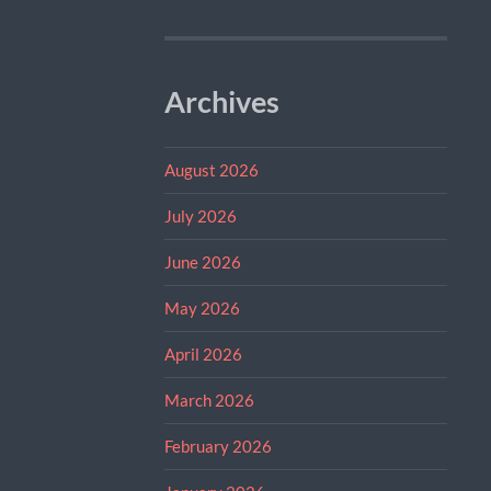
Archives
August 2026
July 2026
June 2026
May 2026
April 2026
March 2026
February 2026