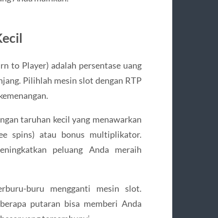
ecil
rn to Player) adalah persentase uang
jang. Pilihlah mesin slot dengan RTP
 kemenangan.
engan taruhan kecil yang menawarkan
ree spins) atau bonus multiplikator.
eningkatkan peluang Anda meraih
rburu-buru mengganti mesin slot.
berapa putaran bisa memberi Anda