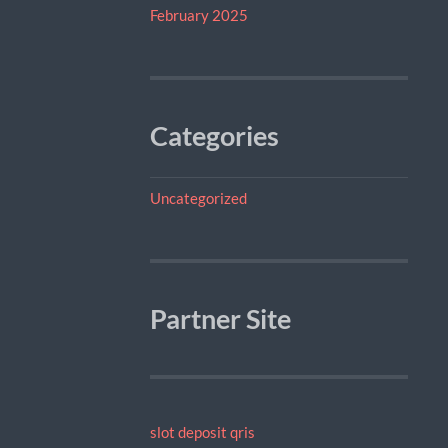
February 2025
Categories
Uncategorized
Partner Site
slot deposit qris