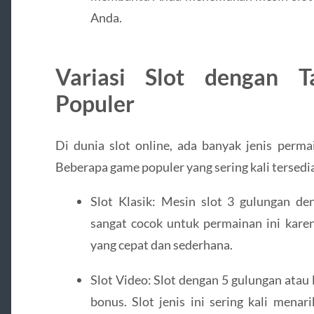
Anda.
Variasi Slot dengan T
Populer
Di dunia slot online, ada banyak jenis perma
Beberapa game populer yang sering kali tersedi
Slot Klasik: Mesin slot 3 gulungan den
sangat cocok untuk permainan ini kare
yang cepat dan sederhana.
Slot Video: Slot dengan 5 gulungan atau
bonus. Slot jenis ini sering kali mena