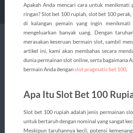
Apakah Anda mencari cara untuk menikmati 
ringan? Slot bet 100 rupiah, slot bet 100 perak,
di kalangan pemain yang ingin menikmati 
mengeluarkan banyak uang. Dengan taruhan 
merasakan keseruan bermain slot, sambil men
artikel ini, kami akan membahas secara menda
dunia permainan slot online, serta bagaimana
bermain Anda dengan
slot pragmatic bet 100
.
Apa Itu Slot Bet 100 Rupi
Slot bet 100 rupiah adalah jenis permainan s
untuk bertaruh dengan nominal yang sangat keci
Meskipun taruhannya kecil, potensi kemenanga