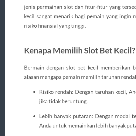
jenis permainan slot dan fitur-fitur yang ters
kecil sangat menarik bagi pemain yang ingin
risiko finansial yang tinggi.
Kenapa Memilih Slot Bet Kecil?
Bermain dengan slot bet kecil memberikan b
alasan mengapa pemain memilih taruhan rendah 
Risiko rendah: Dengan taruhan kecil, A
jika tidak beruntung.
Lebih banyak putaran: Dengan modal te
Anda untuk memainkan lebih banyak put