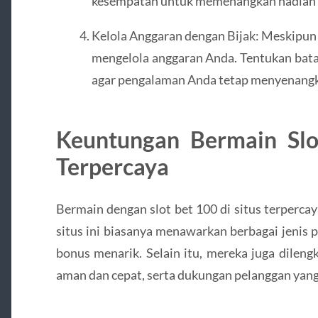
kesempatan untuk memenangkan hadiah b
Kelola Anggaran dengan Bijak: Meskipun 
mengelola anggaran Anda. Tentukan bat
agar pengalaman Anda tetap menyenang
Keuntungan Bermain Slot
Terpercaya
Bermain dengan slot bet 100 di situs terperca
situs ini biasanya menawarkan berbagai jenis 
bonus menarik. Selain itu, mereka juga dilen
aman dan cepat, serta dukungan pelanggan yan