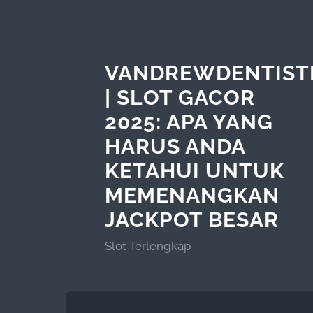
VANDREWDENTIST
| SLOT GACOR
2025: APA YANG
HARUS ANDA
KETAHUI UNTUK
MEMENANGKAN
JACKPOT BESAR
Slot Terlengkap