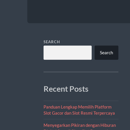
SEARCH
Search
Recent Posts
Panduan Lengkap Memilih Platform
Slot Gacor dan Slot Resmi Terpercaya
Menyegarkan Pikiran dengan Hiburan