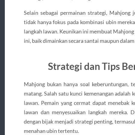
Selain sebagai permainan strategi, Mahjong j
tidak hanya fokus pada kombinasi ubin mereka 
langkah lawan. Keunikan ini membuat Mahjong t
ini, baik dimainkan secara santai maupun dalam
Strategi dan Tips B
Mahjong bukan hanya soal keberuntungan, te
matang. Salah satu kunci kemenangan adala
lawan. Pemain yang cermat dapat menebak k
lawan dan menyesuaikan langkah mereka. Di 
dengan bijak menjadi strategi penting, term
menahan ubin tertentu.