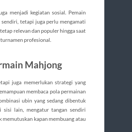
uga menjadi kegiatan sosial. Pemain
sendiri, tetapi juga perlu mengamati
etap relevan dan populer hingga saat
 turnamen profesional.
ermain Mahjong
tapi juga memerlukan strategi yang
h kemampuan membaca pola permainan
ombinasi ubin yang sedang dibentuk
sisi lain, mengatur tangan sendiri
asuk memutuskan kapan membuang atau