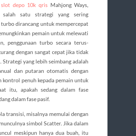
s
slot depo 10k qris
Mahjong Ways,
salah satu strategi yang sering
n turbo dirancang untuk mempercepat
 memungkinkan pemain untuk melewati
n, penggunaan turbo secara terus-
rang dengan sangat cepat jika tidak
 Strategi yang lebih seimbang adalah
nual dan putaran otomatis dengan
 kontrol penuh kepada pemain untuk
aat itu, apakah sedang dalam fase
ang dalam fase pasif.
 transisi, misalnya memulai dengan
unculnya simbol Scatter. Jika dalam
uncul meskipun hanya dua buah, itu