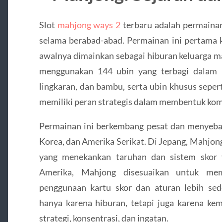
Slot
mahjong ways 2
terbaru adalah permainan
selama berabad-abad. Permainan ini pertama k
awalnya dimainkan sebagai hiburan keluarga 
menggunakan 144 ubin yang terbagi dalam be
lingkaran, dan bambu, serta ubin khusus sepert
memiliki peran strategis dalam membentuk ko
Permainan ini berkembang pesat dan menyebar 
Korea, dan Amerika Serikat. Di Jepang, Mahjong
yang menekankan taruhan dan sistem skor 
Amerika, Mahjong disesuaikan untuk me
penggunaan kartu skor dan aturan lebih se
hanya karena hiburan, tetapi juga karena k
strategi, konsentrasi, dan ingatan.