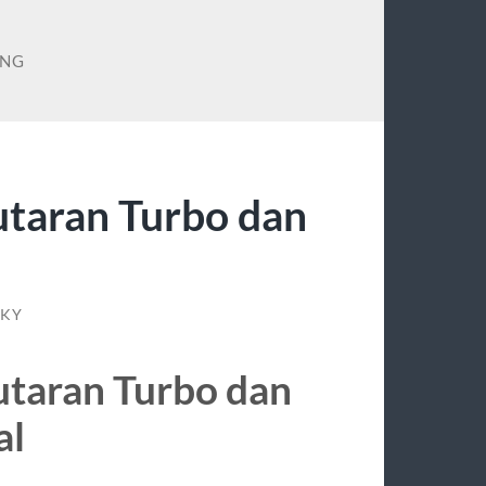
NG
utaran Turbo dan
CKY
utaran Turbo dan
al