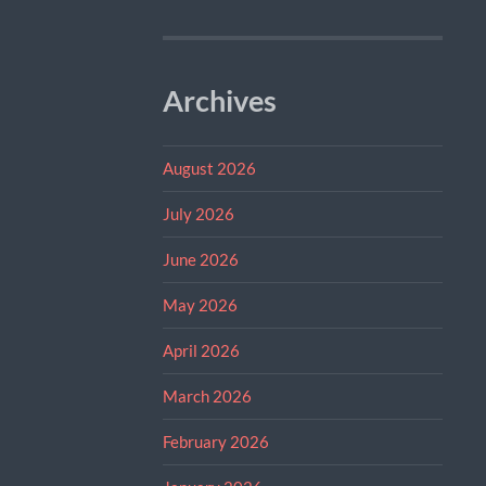
Archives
August 2026
July 2026
June 2026
May 2026
April 2026
March 2026
February 2026