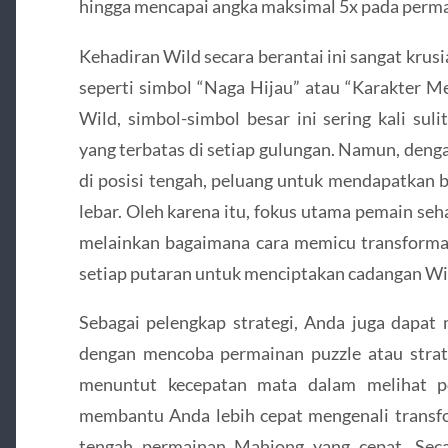
hingga mencapai angka maksimal 5x pada perma
Kehadiran Wild secara berantai ini sangat krusia
seperti simbol “Naga Hijau” atau “Karakter M
Wild, simbol-simbol besar ini sering kali su
yang terbatas di setiap gulungan. Namun, deng
di posisi tengah, peluang untuk mendapatkan 
lebar. Oleh karena itu, fokus utama pemain se
melainkan bagaimana cara memicu transforma
setiap putaran untuk menciptakan cadangan Wil
Sebagai pelengkap strategi, Anda juga dapat
dengan mencoba permainan puzzle atau strate
menuntut kecepatan mata dalam melihat po
membantu Anda lebih cepat mengenali transfo
tengah permainan Mahjong yang cepat. Seca