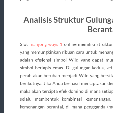
Analisis Struktur Gulung
Berant
Slot
mahjong ways 1
online memiliki struktu
yang memungkinkan ribuan cara untuk menang.
adalah efisiensi simbol Wild yang dapat mun
simbol berlapis emas. Di gulungan kedua, ke
pecah akan berubah menjadi Wild yang bersif
berikutnya. Jika Anda berhasil menciptakan de
maka akan tercipta efek domino di mana setia
selalu membentuk kombinasi kemenangan. 
kemenangan berantai, di mana pengganda (mul