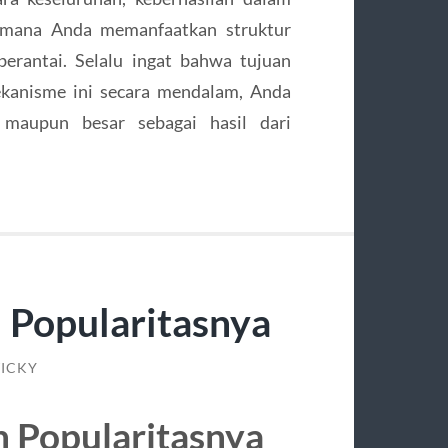
aimana Anda memanfaatkan struktur
erantai. Selalu ingat bahwa tujuan
kanisme ini secara mendalam, Anda
 maupun besar sebagai hasil dari
 Popularitasnya
TICKY
n Popularitasnya