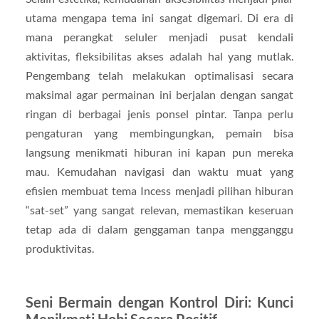
utama mengapa tema ini sangat digemari. Di era di
mana perangkat seluler menjadi pusat kendali
aktivitas, fleksibilitas akses adalah hal yang mutlak.
Pengembang telah melakukan optimalisasi secara
maksimal agar permainan ini berjalan dengan sangat
ringan di berbagai jenis ponsel pintar. Tanpa perlu
pengaturan yang membingungkan, pemain bisa
langsung menikmati hiburan ini kapan pun mereka
mau. Kemudahan navigasi dan waktu muat yang
efisien membuat tema Incess menjadi pilihan hiburan
“sat-set” yang sangat relevan, memastikan keseruan
tetap ada di dalam genggaman tanpa mengganggu
produktivitas.
Seni Bermain dengan Kontrol Diri: Kunci
Menikmati Hobi Secara Positif