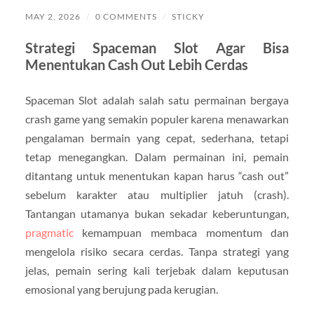
MAY 2, 2026
/
0 COMMENTS
/
STICKY
Strategi Spaceman Slot Agar Bisa
Menentukan Cash Out Lebih Cerdas
Spaceman Slot adalah salah satu permainan bergaya
crash game yang semakin populer karena menawarkan
pengalaman bermain yang cepat, sederhana, tetapi
tetap menegangkan. Dalam permainan ini, pemain
ditantang untuk menentukan kapan harus “cash out”
sebelum karakter atau multiplier jatuh (crash).
Tantangan utamanya bukan sekadar keberuntungan,
pragmatic
kemampuan membaca momentum dan
mengelola risiko secara cerdas. Tanpa strategi yang
jelas, pemain sering kali terjebak dalam keputusan
emosional yang berujung pada kerugian.