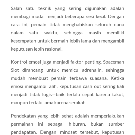
Salah satu teknik yang sering digunakan adalah
membagi modal menjadi beberapa sesi kecil. Dengan
cara ini, pemain tidak menghabiskan seluruh dana
dalam satu waktu, sehingga masih memiliki
kesempatan untuk bermain lebih lama dan mengambil
keputusan lebih rasional.
Kontrol emosi juga menjadi faktor penting. Spaceman
Slot dirancang untuk memicu adrenalin, sehingga
mudah membuat pemain terbawa suasana. Ketika
emosi mengambil alih, keputusan cash out sering kali
menjadi tidak logis—baik terlalu cepat karena takut,
maupun terlalu lama karena serakah.
Pendekatan yang lebih sehat adalah memperlakukan
permainan ini sebagai hiburan, bukan sumber
pendapatan. Dengan mindset tersebut, keputusan