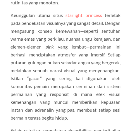
rutinitas yang monoton.
Keunggulan utama situs
starlight princess
terletak
pada pendekatan visualnya yang sangat detail. Dengan
mengusung konsep kemewahan—seperti sentuhan
warna emas yang berkilau, nuansa ungu kerajaan, dan
elemen-elemen
pink
yang lembut—permainan ini
berhasil menciptakan atmosfer yang imersif. Setiap
putaran gulungan bukan sekadar angka yang bergerak,
melainkan sebuah narasi visual yang menyenangkan.
Istilah “gacor” yang sering kali digunakan oleh
komunitas pemain merupakan cerminan dari sistem
permainan yang responsif, di mana efek visual
kemenangan yang muncul memberikan kepuasan
instan dan adrenalin yang pas, membuat setiap sesi
bermain terasa begitu hidup.
Selain estetika, kemudahan aksesibilitas menjadi pilar