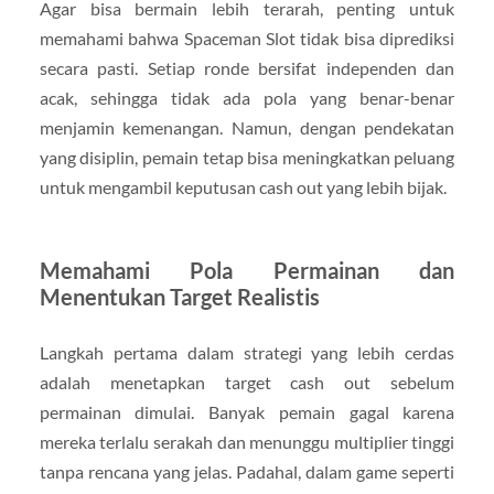
Agar bisa bermain lebih terarah, penting untuk
memahami bahwa Spaceman Slot tidak bisa diprediksi
secara pasti. Setiap ronde bersifat independen dan
acak, sehingga tidak ada pola yang benar-benar
menjamin kemenangan. Namun, dengan pendekatan
yang disiplin, pemain tetap bisa meningkatkan peluang
untuk mengambil keputusan cash out yang lebih bijak.
Memahami Pola Permainan dan
Menentukan Target Realistis
Langkah pertama dalam strategi yang lebih cerdas
adalah menetapkan target cash out sebelum
permainan dimulai. Banyak pemain gagal karena
mereka terlalu serakah dan menunggu multiplier tinggi
tanpa rencana yang jelas. Padahal, dalam game seperti