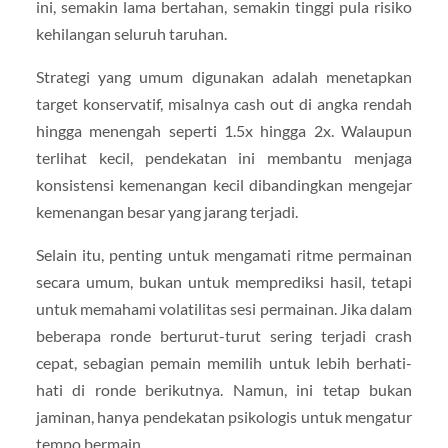
ini, semakin lama bertahan, semakin tinggi pula risiko
kehilangan seluruh taruhan.
Strategi yang umum digunakan adalah menetapkan
target konservatif, misalnya cash out di angka rendah
hingga menengah seperti 1.5x hingga 2x. Walaupun
terlihat kecil, pendekatan ini membantu menjaga
konsistensi kemenangan kecil dibandingkan mengejar
kemenangan besar yang jarang terjadi.
Selain itu, penting untuk mengamati ritme permainan
secara umum, bukan untuk memprediksi hasil, tetapi
untuk memahami volatilitas sesi permainan. Jika dalam
beberapa ronde berturut-turut sering terjadi crash
cepat, sebagian pemain memilih untuk lebih berhati-
hati di ronde berikutnya. Namun, ini tetap bukan
jaminan, hanya pendekatan psikologis untuk mengatur
tempo bermain.