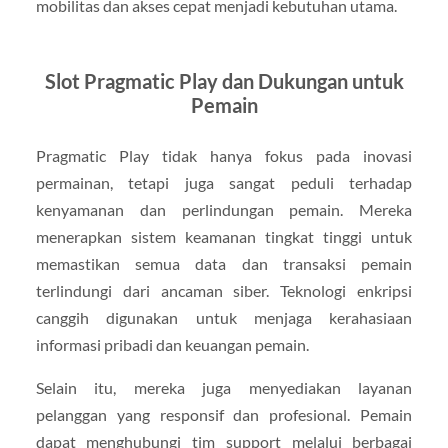
mobilitas dan akses cepat menjadi kebutuhan utama.
Slot Pragmatic Play dan Dukungan untuk
Pemain
Pragmatic Play tidak hanya fokus pada inovasi
permainan, tetapi juga sangat peduli terhadap
kenyamanan dan perlindungan pemain. Mereka
menerapkan sistem keamanan tingkat tinggi untuk
memastikan semua data dan transaksi pemain
terlindungi dari ancaman siber. Teknologi enkripsi
canggih digunakan untuk menjaga kerahasiaan
informasi pribadi dan keuangan pemain.
Selain itu, mereka juga menyediakan layanan
pelanggan yang responsif dan profesional. Pemain
dapat menghubungi tim support melalui berbagai