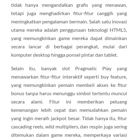
tidak hanya mengandalkan grafis yang menawan,
tetapi juga menghadirkan fitur-fitur canggih yang
meningkatkan pengalaman bermain. Salah satu inovasi
utama mereka adalah penggunaan teknologi HTML5,
yang memungkinkan game mereka dapat dimainkan
secara lancar di berbagai perangkat, mulai dari
komputer desktop hingga ponsel pintar dan tablet.
Selain itu, banyak slot Pragmatic Play yang
menawarkan fitur-fitur interaktif seperti buy feature,
yang memungkinkan pemain membeli akses ke fitur
bonus tanpa harus menunggu simbol tertentu muncul
secara alami. Fitur ini memberikan peluang
kemenangan lebih cepat dan memudahkan pemain
yang ingin meraih jackpot besar. Tidak hanya itu, fitur
cascading reels, wild multipliers, dan respin juga sering
ditemukan dalam game mereka, memperkaya variasi