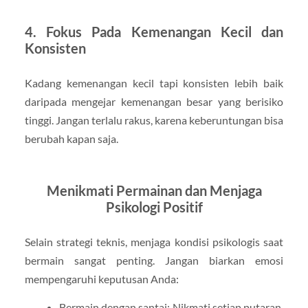
4. Fokus Pada Kemenangan Kecil dan
Konsisten
Kadang kemenangan kecil tapi konsisten lebih baik
daripada mengejar kemenangan besar yang berisiko
tinggi. Jangan terlalu rakus, karena keberuntungan bisa
berubah kapan saja.
Menikmati Permainan dan Menjaga
Psikologi Positif
Selain strategi teknis, menjaga kondisi psikologis saat
bermain sangat penting. Jangan biarkan emosi
mempengaruhi keputusan Anda:
Bermain dengan santai: Nikmati setiap putaran,