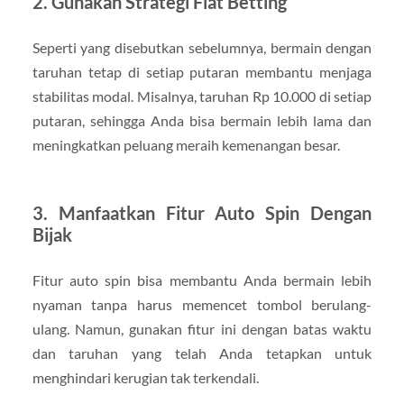
2. Gunakan Strategi Flat Betting
Seperti yang disebutkan sebelumnya, bermain dengan
taruhan tetap di setiap putaran membantu menjaga
stabilitas modal. Misalnya, taruhan Rp 10.000 di setiap
putaran, sehingga Anda bisa bermain lebih lama dan
meningkatkan peluang meraih kemenangan besar.
3. Manfaatkan Fitur Auto Spin Dengan
Bijak
Fitur auto spin bisa membantu Anda bermain lebih
nyaman tanpa harus memencet tombol berulang-
ulang. Namun, gunakan fitur ini dengan batas waktu
dan taruhan yang telah Anda tetapkan untuk
menghindari kerugian tak terkendali.