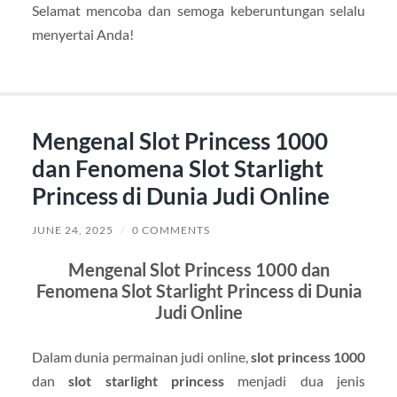
Selamat mencoba dan semoga keberuntungan selalu
menyertai Anda!
Mengenal Slot Princess 1000
dan Fenomena Slot Starlight
Princess di Dunia Judi Online
JUNE 24, 2025
/
0 COMMENTS
Mengenal Slot Princess 1000 dan
Fenomena Slot Starlight Princess di Dunia
Judi Online
Dalam dunia permainan judi online,
slot princess 1000
dan
slot starlight princess
menjadi dua jenis