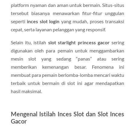
platform nyaman dan aman untuk bermain. Situs-situs
tersebut biasanya menawarkan fitur-fitur unggulan
seperti
inces slot login
yang mudah, proses transaksi
cepat, serta layanan pelanggan yang responsif.
Selain itu, istilah
slot starlight princess gacor
sering
digunakan oleh para pemain untuk menggambarkan
mesin slot yang sedang “panas” atau sering
memberikan kemenangan besar. Fenomena ini
membuat para pemain berlomba-lomba mencari waktu
terbaik untuk bermain di slot ini agar mendapatkan
hasil maksimal.
Mengenal Istilah Inces Slot dan Slot Inces
Gacor