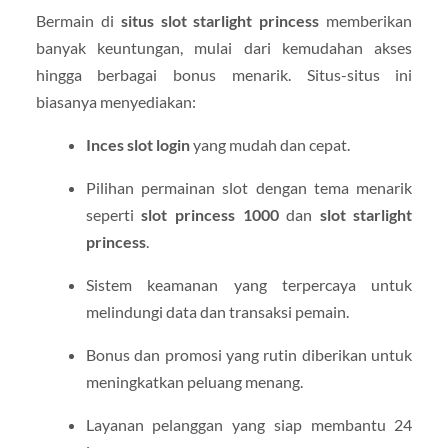
Bermain di
situs slot starlight princess
memberikan
banyak keuntungan, mulai dari kemudahan akses
hingga berbagai bonus menarik. Situs-situs ini
biasanya menyediakan:
Inces slot login
yang mudah dan cepat.
Pilihan permainan slot dengan tema menarik
seperti
slot princess 1000
dan
slot starlight
princess
.
Sistem keamanan yang terpercaya untuk
melindungi data dan transaksi pemain.
Bonus dan promosi yang rutin diberikan untuk
meningkatkan peluang menang.
Layanan pelanggan yang siap membantu 24