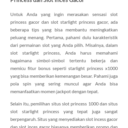
Untuk Anda yang ingin merasakan sensasi slot
princess gacor dan slot starlight princess gacor, ada
beberapa tips yang bisa membantu meningkatkan
peluang menang. Pertama, pahami dulu karakteristik
dari permainan slot yang Anda pilih. Misalnya, dalam
slot starlight princess, Anda harus memahami
bagaimana simbol-simbol tertentu bekerja dan
memicu fitur bonus seperti starlight princess x1000
yang bisa memberikan kemenangan besar. Pahami juga
pola spin yang sering muncul agar Anda bisa
memanfaatkan momen jackpot dengan tepat.
Selain itu, pemilihan situs slot princess 1000 dan situs
slot starlight princess yang tepat juga sangat
berpengaruh. Situs yang menyediakan slot incess gacor
dan slot inces gacor biasanya memberikan promo dan