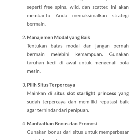
seperti free spins, wild, dan scatter. Ini akan
membantu Anda memaksimalkan strategi
bermain.
Manajemen Modal yang Baik
Tentukan batas modal dan jangan pernah
bermain melebihi kemampuan. Gunakan
taruhan kecil di awal untuk mengenali pola
mesin.
Pilih Situs Terpercaya
Mainkan di
situs slot starlight princess
yang
sudah terpercaya dan memiliki reputasi baik
agar terhindar dari penipuan.
Manfaatkan Bonus dan Promosi
Gunakan bonus dari situs untuk memperbesar