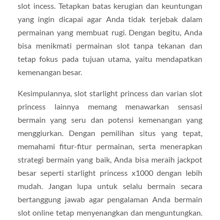
slot incess. Tetapkan batas kerugian dan keuntungan
yang ingin dicapai agar Anda tidak terjebak dalam
permainan yang membuat rugi. Dengan begitu, Anda
bisa menikmati permainan slot tanpa tekanan dan
tetap fokus pada tujuan utama, yaitu mendapatkan
kemenangan besar.
Kesimpulannya, slot starlight princess dan varian slot
princess lainnya memang menawarkan sensasi
bermain yang seru dan potensi kemenangan yang
menggiurkan. Dengan pemilihan situs yang tepat,
memahami fitur-fitur permainan, serta menerapkan
strategi bermain yang baik, Anda bisa meraih jackpot
besar seperti starlight princess x1000 dengan lebih
mudah. Jangan lupa untuk selalu bermain secara
bertanggung jawab agar pengalaman Anda bermain
slot online tetap menyenangkan dan menguntungkan.