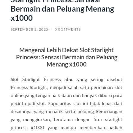
Bermain dan Peluang Menang
x1000
SEPTEMBER 2, 2025
/
0 COMMENTS
Mengenal Lebih Dekat Slot Starlight
Princess: Sensasi Bermain dan Peluang
Menang x1000
Slot Starlight Princess atau yang sering disebut
Princess Starlight, menjadi salah satu permainan slot
online yang tengah naik daun dan banyak diburu para
pecinta judi slot. Popularitas slot ini tidak lepas dari
desainnya yang menarik serta peluang kemenangan
yang menggiurkan, terutama dengan fitur starlight
princess x1000 yang mampu memberikan hadiah