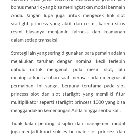
bonus menarik yang bisa meningkatkan modal bermain
Anda. Jangan lupa juga untuk mengecek link slot
starlight princess yang aktif dan resmi, karena situs
resmi biasanya menjamin fairness dan keamanan
dalam setiap transaksi.
Strategi lain yang sering digunakan para pemain adalah
melakukan taruhan dengan nominal kecil terlebih
dahulu untuk mengenali pola mesin slot, lalu
meningkatkan taruhan saat merasa sudah menguasai
permainan. Ini sangat berguna terutama pada slot
princess slot dan slot starlight yang memiliki fitur
multiplikator seperti starlight princess 1000 yang bisa
menggandakan kemenangan Anda hingga seribu kali.
Tidak kalah penting, disiplin dan manajemen modal
juga menjadi kunci sukses bermain slot princess dan