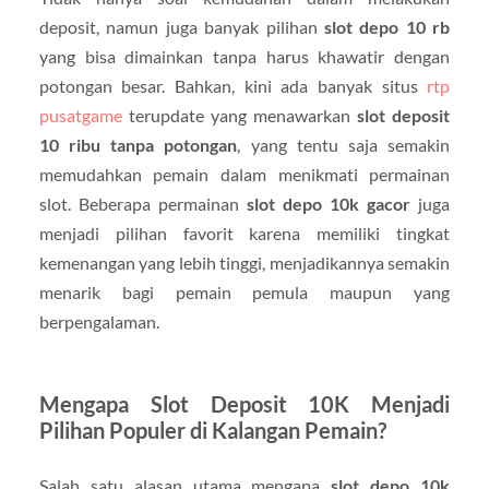
deposit, namun juga banyak pilihan
slot depo 10 rb
yang bisa dimainkan tanpa harus khawatir dengan
potongan besar. Bahkan, kini ada banyak situs
rtp
pusatgame
terupdate yang menawarkan
slot deposit
10 ribu tanpa potongan
, yang tentu saja semakin
memudahkan pemain dalam menikmati permainan
slot. Beberapa permainan
slot depo 10k gacor
juga
menjadi pilihan favorit karena memiliki tingkat
kemenangan yang lebih tinggi, menjadikannya semakin
menarik bagi pemain pemula maupun yang
berpengalaman.
Mengapa Slot Deposit 10K Menjadi
Pilihan Populer di Kalangan Pemain?
Salah satu alasan utama mengapa
slot depo 10k