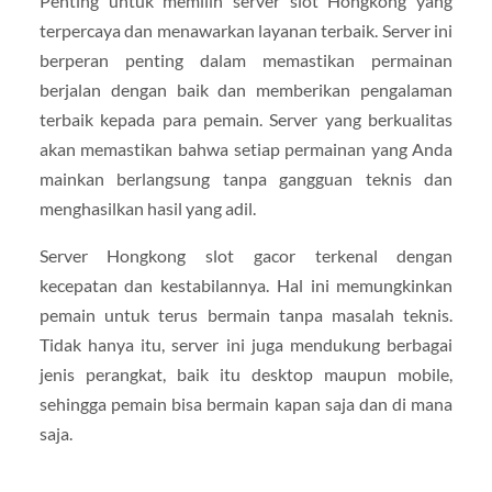
Penting untuk memilih server slot Hongkong yang
terpercaya dan menawarkan layanan terbaik. Server ini
berperan penting dalam memastikan permainan
berjalan dengan baik dan memberikan pengalaman
terbaik kepada para pemain. Server yang berkualitas
akan memastikan bahwa setiap permainan yang Anda
mainkan berlangsung tanpa gangguan teknis dan
menghasilkan hasil yang adil.
Server Hongkong slot gacor terkenal dengan
kecepatan dan kestabilannya. Hal ini memungkinkan
pemain untuk terus bermain tanpa masalah teknis.
Tidak hanya itu, server ini juga mendukung berbagai
jenis perangkat, baik itu desktop maupun mobile,
sehingga pemain bisa bermain kapan saja dan di mana
saja.