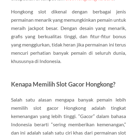
Hongkong slot dikenal dengan berbagai jenis
permainan menarik yang memungkinkan pemain untuk
meraih jackpot besar. Dengan desain yang menarik,
grafis yang berkualitas tinggi, dan fitur-fitur bonus
yang menggiurkan, tidak heran jika permainan ini terus
mencuri perhatian banyak pemain di seluruh dunia,
khususnya di Indonesia.
Kenapa Memilih Slot Gacor Hongkong?
Salah satu alasan mengapa banyak pemain lebih
memilih slot gacor Hongkong adalah tingkat
kemenangan yang lebih tinggi. “Gacor” dalam bahasa
Indonesia berarti “sering memberikan kemenangan,”
dan ini adalah salah satu ciri khas dari permainan slot