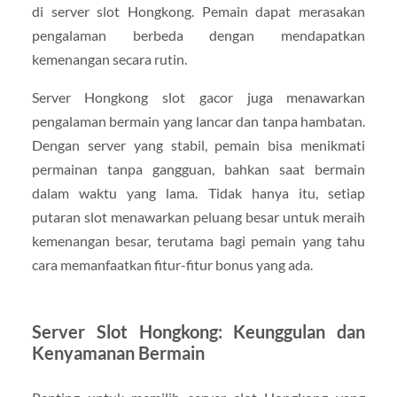
di server slot Hongkong. Pemain dapat merasakan
pengalaman berbeda dengan mendapatkan
kemenangan secara rutin.
Server Hongkong slot gacor juga menawarkan
pengalaman bermain yang lancar dan tanpa hambatan.
Dengan server yang stabil, pemain bisa menikmati
permainan tanpa gangguan, bahkan saat bermain
dalam waktu yang lama. Tidak hanya itu, setiap
putaran slot menawarkan peluang besar untuk meraih
kemenangan besar, terutama bagi pemain yang tahu
cara memanfaatkan fitur-fitur bonus yang ada.
Server Slot Hongkong: Keunggulan dan
Kenyamanan Bermain