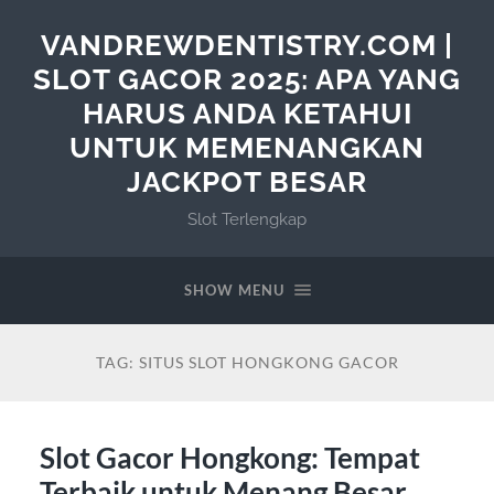
VANDREWDENTISTRY.COM |
SLOT GACOR 2025: APA YANG
HARUS ANDA KETAHUI
UNTUK MEMENANGKAN
JACKPOT BESAR
Slot Terlengkap
SHOW MENU
TAG:
SITUS SLOT HONGKONG GACOR
Slot Gacor Hongkong: Tempat
Terbaik untuk Menang Besar