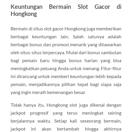
Keuntungan Bermain Slot Gacor di
Hongkong
Bermain di situs slot gacor Hongkong juga memberikan
berbagai keuntungan lain. Salah satunya adalah
berbagai bonus dan promosi menarik yang ditawarkan
oleh situs-situs terpercaya. Mulai dari bonus sambutan
bagi pemain baru hingga bonus harian yang bisa
meningkatkan peluang Anda untuk menang. Fitur-fitur
ini dirancang untuk memberi keuntungan lebih kepada
pemain, menjadikannya pilihan tepat bagi siapa saja
yang ingin meraih kemenangan besar.
Tidak hanya itu, Hongkong slot juga dikenal dengan
jackpot progresif yang terus meningkat seiring
berjalannya waktu. Setiap kali seseorang bermain,
jackpot ini akan bertambah hingga akhirnya