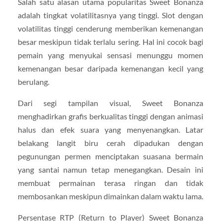
Salah satu alasan utama popularitas Sweet Bonanza
adalah tingkat volatilitasnya yang tinggi. Slot dengan
volatilitas tinggi cenderung memberikan kemenangan
besar meskipun tidak terlalu sering. Hal ini cocok bagi
pemain yang menyukai sensasi menunggu momen
kemenangan besar daripada kemenangan kecil yang
berulang.
Dari segi tampilan visual, Sweet Bonanza
menghadirkan grafis berkualitas tinggi dengan animasi
halus dan efek suara yang menyenangkan. Latar
belakang langit biru cerah dipadukan dengan
pegunungan permen menciptakan suasana bermain
yang santai namun tetap menegangkan. Desain ini
membuat permainan terasa ringan dan tidak
membosankan meskipun dimainkan dalam waktu lama.
Persentase RTP (Return to Player) Sweet Bonanza