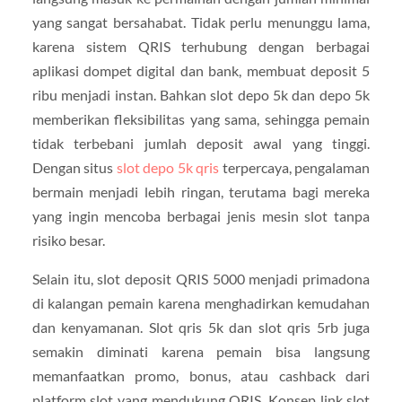
yang sangat bersahabat. Tidak perlu menunggu lama,
karena sistem QRIS terhubung dengan berbagai
aplikasi dompet digital dan bank, membuat deposit 5
ribu menjadi instan. Bahkan slot depo 5k dan depo 5k
memberikan fleksibilitas yang sama, sehingga pemain
tidak terbebani jumlah deposit awal yang tinggi.
Dengan situs
slot depo 5k qris
terpercaya, pengalaman
bermain menjadi lebih ringan, terutama bagi mereka
yang ingin mencoba berbagai jenis mesin slot tanpa
risiko besar.
Selain itu, slot deposit QRIS 5000 menjadi primadona
di kalangan pemain karena menghadirkan kemudahan
dan kenyamanan. Slot qris 5k dan slot qris 5rb juga
semakin diminati karena pemain bisa langsung
memanfaatkan promo, bonus, atau cashback dari
platform slot yang mendukung QRIS. Konsep link slot