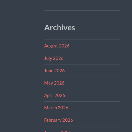
Archives
August 2026
July 2026
June 2026
May 2026
April 2026
March 2026
February 2026