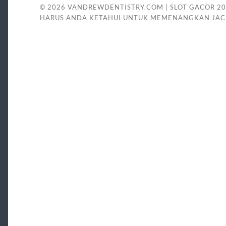
© 2026
VANDREWDENTISTRY.COM | SLOT GACOR 20
HARUS ANDA KETAHUI UNTUK MEMENANGKAN JAC