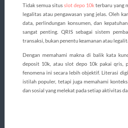
Tidak semua situs
slot depo 10k
terbaru yang 
legalitas atau pengawasan yang jelas. Oleh k
data, perlindungan konsumen, dan kepatuhan 
sangat penting. QRIS sebagai sistem pemba
transaksi, bukan penentu keamanan atau legalit
Dengan memahami makna di balik kata kunci 
deposit 10k, atau slot depo 10k pakai qris
fenomena ini secara lebih objektif. Literasi d
istilah populer, tetapi juga memahami konteks
dan sosial yang melekat pada setiap aktivitas da