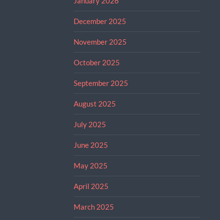
January 2026
December 2025
November 2025
October 2025
September 2025
August 2025
July 2025
June 2025
May 2025
April 2025
March 2025