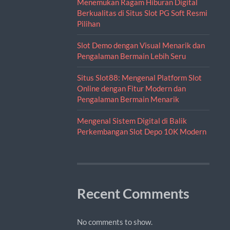
Menemukan Ragam Hiburan Digital
Berkualitas di Situs Slot PG Soft Resmi
Pilihan
Slot Demo dengan Visual Menarik dan
Pengalaman Bermain Lebih Seru
Situs Slot88: Mengenal Platform Slot
Online dengan Fitur Modern dan
Pengalaman Bermain Menarik
Mengenal Sistem Digital di Balik
Perkembangan Slot Depo 10K Modern
Recent Comments
No comments to show.