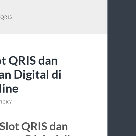
 QRIS
ot QRIS dan
 Digital di
line
TICKY
Slot QRIS dan