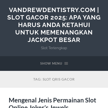
VANDREWDENTISTRY.COM |
SLOT GACOR 2025: APA YANG
HARUS ANDA KETAHUI
UNTUK MEMENANGKAN
JACKPOT BESAR
Slot Terlengkap
SHOW MENU
TAG:
SLOT QRIS GACOR
Mengenal Jenis Permainan Slot
Online Joker’s Jewels