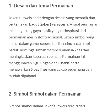
1.
Desain dan Tema Permainan
Joker’s Jewels hadir dengan desain yang menarik dan
bertemakan
badut (joker)
yang ceria. Visual permainan
ini mengusung gaya klasik yang terinspirasi dari
permainan mesin slot tradisional. Setiap simbol yang
ada di dalam game, seperti berlian, cincin, dan topi
badut, berfungsi untuk memberi nuansa khas dan
meningkatkan keseruan pemain. Permainan ini
menggunakan
5 gulungan
dan
3 baris
, serta
menawarkan
5 paylines
yang cukup sederhana dan
mudah dipahami.
2.
Simbol-Simbol dalam Permainan
Simbol-simbol dalam Joker’s Jewels terdiri dari