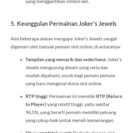
yang menggantikan simbol lain.
5.
Keunggulan Permainan Joker’s Jewels
Ada beberapa alasan mengapa Joker’s Jewels sangat
digemari oleh banyak pemain slot online, di antaranya:
Tampilan yang menarik dan sederhana
: Joker’s
Jewels mengusung desain yang ceria dan
mudah dipahami, cocok bagi pemain pemula
yang baru mengenal dunia slot online.
RTP tinggi
: Permainan ini memiliki
RTP (Return
to Player)
yang relatif tinggi, yaitu sekitar
96.5%, yang berarti pemain memiliki peluang
yang cukup baik untuk meraih kemenangan.
Fitur yang tidak rumit
: Berbeda dengan slot