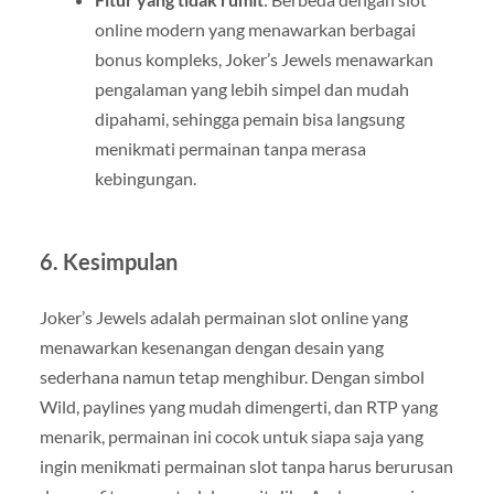
online modern yang menawarkan berbagai
bonus kompleks, Joker’s Jewels menawarkan
pengalaman yang lebih simpel dan mudah
dipahami, sehingga pemain bisa langsung
menikmati permainan tanpa merasa
kebingungan.
6.
Kesimpulan
Joker’s Jewels adalah permainan slot online yang
menawarkan kesenangan dengan desain yang
sederhana namun tetap menghibur. Dengan simbol
Wild, paylines yang mudah dimengerti, dan RTP yang
menarik, permainan ini cocok untuk siapa saja yang
ingin menikmati permainan slot tanpa harus berurusan