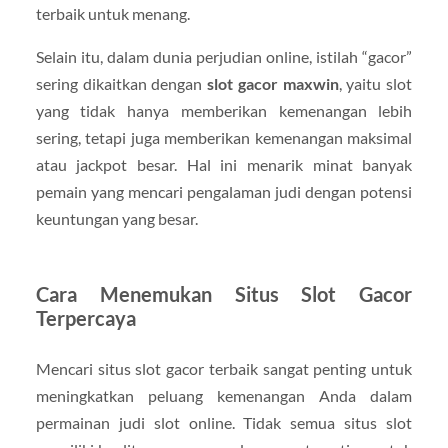
terbaik untuk menang.
Selain itu, dalam dunia perjudian online, istilah “gacor”
sering dikaitkan dengan
slot gacor maxwin
, yaitu slot
yang tidak hanya memberikan kemenangan lebih
sering, tetapi juga memberikan kemenangan maksimal
atau jackpot besar. Hal ini menarik minat banyak
pemain yang mencari pengalaman judi dengan potensi
keuntungan yang besar.
Cara Menemukan Situs Slot Gacor
Terpercaya
Mencari situs slot gacor terbaik sangat penting untuk
meningkatkan peluang kemenangan Anda dalam
permainan judi slot online. Tidak semua situs slot