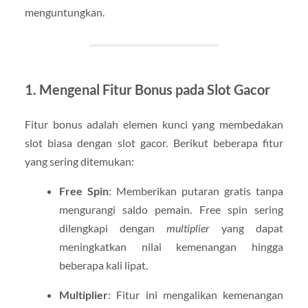
menguntungkan.
1. Mengenal Fitur Bonus pada Slot Gacor
Fitur bonus adalah elemen kunci yang membedakan
slot biasa dengan slot gacor. Berikut beberapa fitur
yang sering ditemukan:
Free Spin
: Memberikan putaran gratis tanpa
mengurangi saldo pemain. Free spin sering
dilengkapi dengan
multiplier
yang dapat
meningkatkan nilai kemenangan hingga
beberapa kali lipat.
Multiplier
: Fitur ini mengalikan kemenangan