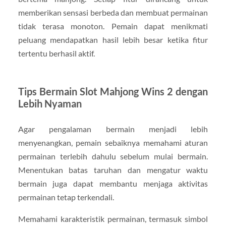
memberikan sensasi berbeda dan membuat permainan
tidak terasa monoton. Pemain dapat menikmati
peluang mendapatkan hasil lebih besar ketika fitur
tertentu berhasil aktif.
Tips Bermain Slot Mahjong Wins 2 dengan
Lebih Nyaman
Agar pengalaman bermain menjadi lebih
menyenangkan, pemain sebaiknya memahami aturan
permainan terlebih dahulu sebelum mulai bermain.
Menentukan batas taruhan dan mengatur waktu
bermain juga dapat membantu menjaga aktivitas
permainan tetap terkendali.
Memahami karakteristik permainan, termasuk simbol