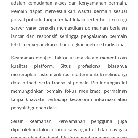
adalah kemudahan akses dan kenyamanan bermain.
Pemain dapat menyesuaikan waktu bermain sesuai
jadwal pribadi, tanpa terikat lokasi tertentu. Teknologi
server yang canggih memastikan permainan berjalan
lancar dan responsif, sehingga pengalaman bermain
lebih menyenangkan dibandingkan metode tradisional.
Keamanan menjadi faktor utama dalam menentukan
kualitas platform. Situs profesional biasanya
menerapkan sistem enkripsi modern untuk melindungi
data pribadi serta transaksi pemain. Perlindungan ini
memungkinkan pemain fokus menikmati permainan
tanpa khawatir terhadap kebocoran informasi atau
penyalahgunaan data.
Selain keamanan, kenyamanan pengguna juga
diperoleh melalui antarmuka yang intuitif dan navigasi
yang mudah dipahami. Platform modern menyediakan