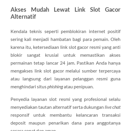
Akses Mudah Lewat Link Slot Gacor
Alternatif
Kendala teknis seperti pemblokiran internet positif
sering kali menjadi hambatan bagi para pemain. Oleh
karena itu, ketersediaan link slot gacor resmi yang anti
blokir sangat krusial untuk memastikan akses
permainan tetap lancar 24 jam. Pastikan Anda hanya
mengakses link slot gacor melalui sumber terpercaya
atau langsung dari layanan pelanggan resmi guna
menghindari situs
phishing
atau penipuan.
Penyedia layanan slot resmi yang profesional selalu
menyediakan tautan alternatif serta dukungan
live chat
responsif untuk membantu kelancaran transaksi
deposit maupun penarikan dana para anggotanya
secara cepat dan aman.