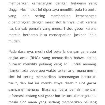
memberikan kemenangan dengan frekuensi yang
tinggi. Mesin slot ini dipercaya memiliki pola tertentu
yang lebih sering memberikan kemenangan
dibandingkan dengan mesin slot lainnya. Oleh karena
itu, banyak pemain yang mencari
slot gacor
karena
mereka berharap bisa mendapatkan jackpot lebih
mudah.
Pada dasarnya, mesin slot bekerja dengan generator
angka acak (RNG) yang memastikan bahwa setiap
putaran memiliki peluang yang adil untuk menang.
Namun, ada beberapa waktu tertentu di mana mesin
slot ini sering memberikan kemenangan berturut-
turut, dan hal ini membuatnya disebut
slot gacor
gampang menang
. Biasanya, para pemain mencari
informasi tentang
slot gacor hari ini
untuk mengetahui
mesin slot mana yang sedang memberikan peluang