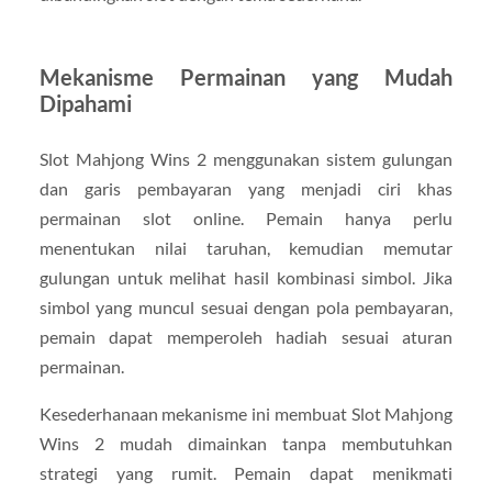
Mekanisme Permainan yang Mudah
Dipahami
Slot Mahjong Wins 2 menggunakan sistem gulungan
dan garis pembayaran yang menjadi ciri khas
permainan slot online. Pemain hanya perlu
menentukan nilai taruhan, kemudian memutar
gulungan untuk melihat hasil kombinasi simbol. Jika
simbol yang muncul sesuai dengan pola pembayaran,
pemain dapat memperoleh hadiah sesuai aturan
permainan.
Kesederhanaan mekanisme ini membuat Slot Mahjong
Wins 2 mudah dimainkan tanpa membutuhkan
strategi yang rumit. Pemain dapat menikmati