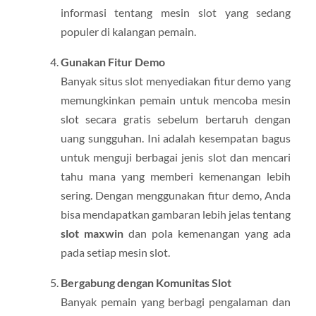
informasi tentang mesin slot yang sedang
populer di kalangan pemain.
Gunakan Fitur Demo
Banyak situs slot menyediakan fitur demo yang
memungkinkan pemain untuk mencoba mesin
slot secara gratis sebelum bertaruh dengan
uang sungguhan. Ini adalah kesempatan bagus
untuk menguji berbagai jenis slot dan mencari
tahu mana yang memberi kemenangan lebih
sering. Dengan menggunakan fitur demo, Anda
bisa mendapatkan gambaran lebih jelas tentang
slot maxwin
dan pola kemenangan yang ada
pada setiap mesin slot.
Bergabung dengan Komunitas Slot
Banyak pemain yang berbagi pengalaman dan