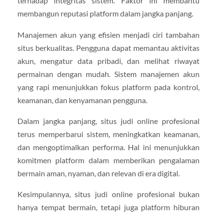
terhadap integritas sistem. Faktor ini membantu
membangun reputasi platform dalam jangka panjang.
Manajemen akun yang efisien menjadi ciri tambahan
situs berkualitas. Pengguna dapat memantau aktivitas
akun, mengatur data pribadi, dan melihat riwayat
permainan dengan mudah. Sistem manajemen akun
yang rapi menunjukkan fokus platform pada kontrol,
keamanan, dan kenyamanan pengguna.
Dalam jangka panjang, situs judi online profesional
terus memperbarui sistem, meningkatkan keamanan,
dan mengoptimalkan performa. Hal ini menunjukkan
komitmen platform dalam memberikan pengalaman
bermain aman, nyaman, dan relevan di era digital.
Kesimpulannya, situs judi online profesional bukan
hanya tempat bermain, tetapi juga platform hiburan