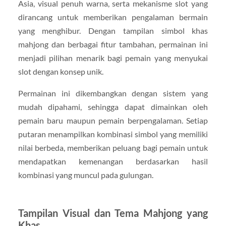
Asia, visual penuh warna, serta mekanisme slot yang
dirancang untuk memberikan pengalaman bermain
yang menghibur. Dengan tampilan simbol khas
mahjong dan berbagai fitur tambahan, permainan ini
menjadi pilihan menarik bagi pemain yang menyukai
slot dengan konsep unik.
Permainan ini dikembangkan dengan sistem yang
mudah dipahami, sehingga dapat dimainkan oleh
pemain baru maupun pemain berpengalaman. Setiap
putaran menampilkan kombinasi simbol yang memiliki
nilai berbeda, memberikan peluang bagi pemain untuk
mendapatkan kemenangan berdasarkan hasil
kombinasi yang muncul pada gulungan.
Tampilan Visual dan Tema Mahjong yang
Khas