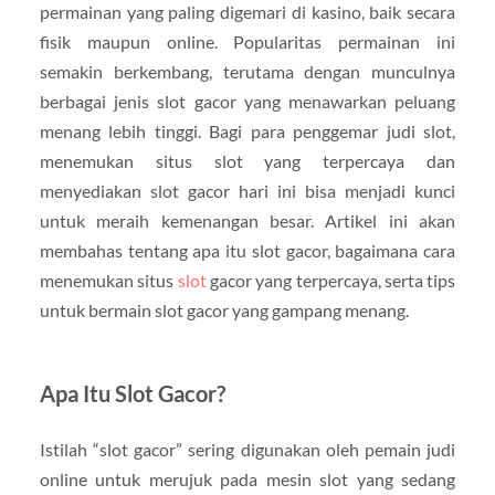
permainan yang paling digemari di kasino, baik secara
fisik maupun online. Popularitas permainan ini
semakin berkembang, terutama dengan munculnya
berbagai jenis slot gacor yang menawarkan peluang
menang lebih tinggi. Bagi para penggemar judi slot,
menemukan situs slot yang terpercaya dan
menyediakan slot gacor hari ini bisa menjadi kunci
untuk meraih kemenangan besar. Artikel ini akan
membahas tentang apa itu slot gacor, bagaimana cara
menemukan situs
slot
gacor yang terpercaya, serta tips
untuk bermain slot gacor yang gampang menang.
Apa Itu Slot Gacor?
Istilah “slot gacor” sering digunakan oleh pemain judi
online untuk merujuk pada mesin slot yang sedang