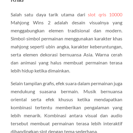
Salah satu daya tarik utama dari
slot qris 10000
Mahjong Wins 2 adalah desain visualnya yang
menggabungkan elemen tradisional dan modern.
Simbol-simbol permainan menggunakan karakter khas
mahjong seperti ubin angka, karakter keberuntungan,
serta elemen dekorasi bernuansa Asia. Warna cerah
dan animasi yang halus membuat permainan terasa
lebih hidup ketika dimainkan.
Selain tampilan grafis, efek suara dalam permainan juga
mendukung suasana bermain. Musik bernuansa
oriental serta efek khusus ketika mendapatkan
kombinasi tertentu memberikan pengalaman yang
lebih menarik. Kombinasi antara visual dan audio
tersebut membuat permainan terasa lebih interaktif
dibandingkan slot dengan tema sederhana.