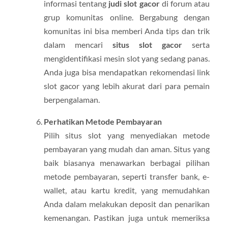
informasi tentang
judi slot gacor
di forum atau
grup komunitas online. Bergabung dengan
komunitas ini bisa memberi Anda tips dan trik
dalam mencari
situs slot gacor
serta
mengidentifikasi mesin slot yang sedang panas.
Anda juga bisa mendapatkan rekomendasi link
slot gacor yang lebih akurat dari para pemain
berpengalaman.
Perhatikan Metode Pembayaran
Pilih situs slot yang menyediakan metode
pembayaran yang mudah dan aman. Situs yang
baik biasanya menawarkan berbagai pilihan
metode pembayaran, seperti transfer bank, e-
wallet, atau kartu kredit, yang memudahkan
Anda dalam melakukan deposit dan penarikan
kemenangan. Pastikan juga untuk memeriksa