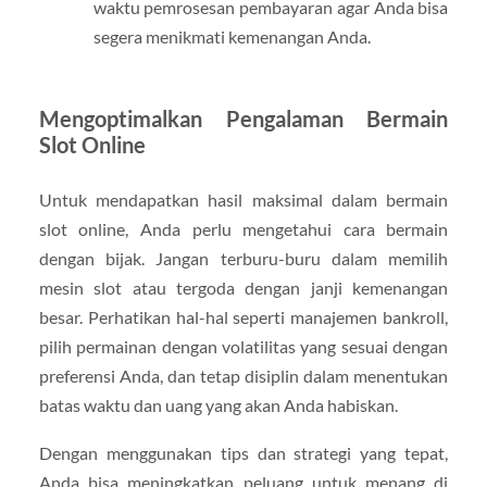
waktu pemrosesan pembayaran agar Anda bisa
segera menikmati kemenangan Anda.
Mengoptimalkan Pengalaman Bermain
Slot Online
Untuk mendapatkan hasil maksimal dalam bermain
slot online, Anda perlu mengetahui cara bermain
dengan bijak. Jangan terburu-buru dalam memilih
mesin slot atau tergoda dengan janji kemenangan
besar. Perhatikan hal-hal seperti manajemen bankroll,
pilih permainan dengan volatilitas yang sesuai dengan
preferensi Anda, dan tetap disiplin dalam menentukan
batas waktu dan uang yang akan Anda habiskan.
Dengan menggunakan tips dan strategi yang tepat,
Anda bisa meningkatkan peluang untuk menang di