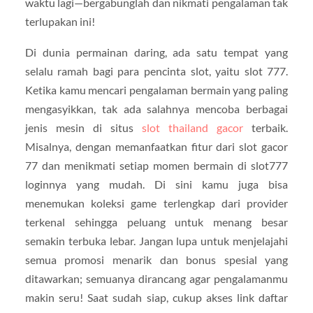
waktu lagi—bergabunglah dan nikmati pengalaman tak
terlupakan ini!
Di dunia permainan daring, ada satu tempat yang
selalu ramah bagi para pencinta slot, yaitu slot 777.
Ketika kamu mencari pengalaman bermain yang paling
mengasyikkan, tak ada salahnya mencoba berbagai
jenis mesin di situs
slot thailand gacor
terbaik.
Misalnya, dengan memanfaatkan fitur dari slot gacor
77 dan menikmati setiap momen bermain di slot777
loginnya yang mudah. Di sini kamu juga bisa
menemukan koleksi game terlengkap dari provider
terkenal sehingga peluang untuk menang besar
semakin terbuka lebar. Jangan lupa untuk menjelajahi
semua promosi menarik dan bonus spesial yang
ditawarkan; semuanya dirancang agar pengalamanmu
makin seru! Saat sudah siap, cukup akses link daftar