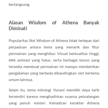
berlangsung.
Alasan Wisdom of Athena Banyak
Diminati
Popularitas Slot Wisdom of Athena tidak terlepas dari
perpaduan antara tema yang menarik dan fitur
permainan yang menghibur. Visual berkualitas tinggi,
efek animasi yang halus, serta berbagai bonus yang
tersedia membuat permainan ini mampu memberikan
pengalaman yang berbeda dibandingkan slot bertema
umum lainnya.
Selain itu, tema mitologi Yunani memiliki daya tarik
tersendiri karena menghadirkan nuansa petualangan
yang penuh misteri. Kehadiran karakter Athena