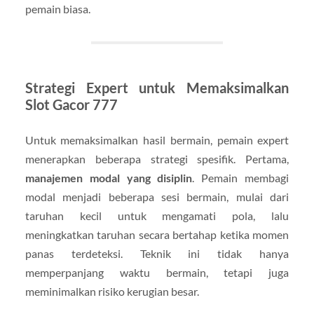
pemain biasa.
Strategi Expert untuk Memaksimalkan
Slot Gacor 777
Untuk memaksimalkan hasil bermain, pemain expert
menerapkan beberapa strategi spesifik. Pertama,
manajemen modal yang disiplin
. Pemain membagi
modal menjadi beberapa sesi bermain, mulai dari
taruhan kecil untuk mengamati pola, lalu
meningkatkan taruhan secara bertahap ketika momen
panas terdeteksi. Teknik ini tidak hanya
memperpanjang waktu bermain, tetapi juga
meminimalkan risiko kerugian besar.