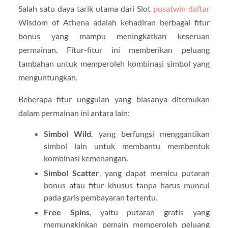
Salah satu daya tarik utama dari Slot
pusatwin daftar
Wisdom of Athena adalah kehadiran berbagai fitur
bonus yang mampu meningkatkan keseruan
permainan. Fitur-fitur ini memberikan peluang
tambahan untuk memperoleh kombinasi simbol yang
menguntungkan.
Beberapa fitur unggulan yang biasanya ditemukan
dalam permainan ini antara lain:
Simbol Wild
, yang berfungsi menggantikan
simbol lain untuk membantu membentuk
kombinasi kemenangan.
Simbol Scatter
, yang dapat memicu putaran
bonus atau fitur khusus tanpa harus muncul
pada garis pembayaran tertentu.
Free Spins
, yaitu putaran gratis yang
memungkinkan pemain memperoleh peluang