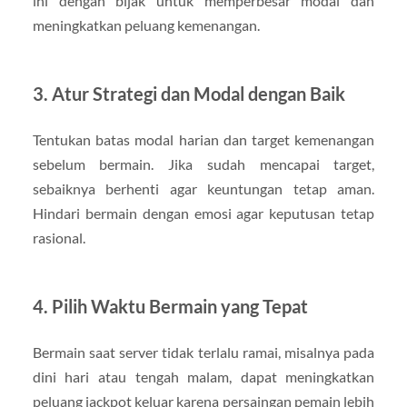
ini dengan bijak untuk memperbesar modal dan
meningkatkan peluang kemenangan.
3. Atur Strategi dan Modal dengan Baik
Tentukan batas modal harian dan target kemenangan
sebelum bermain. Jika sudah mencapai target,
sebaiknya berhenti agar keuntungan tetap aman.
Hindari bermain dengan emosi agar keputusan tetap
rasional.
4. Pilih Waktu Bermain yang Tepat
Bermain saat server tidak terlalu ramai, misalnya pada
dini hari atau tengah malam, dapat meningkatkan
peluang jackpot keluar karena persaingan pemain lebih