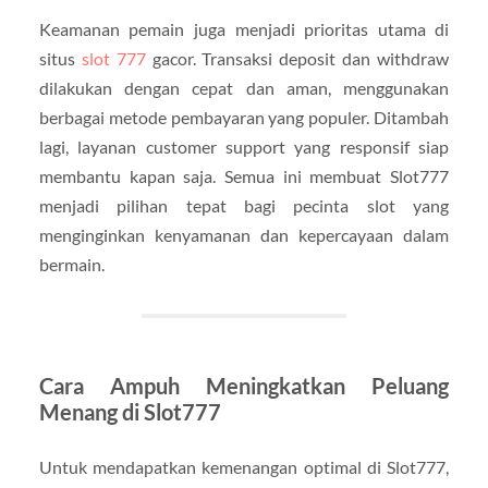
Keamanan pemain juga menjadi prioritas utama di
situs
slot 777
gacor. Transaksi deposit dan withdraw
dilakukan dengan cepat dan aman, menggunakan
berbagai metode pembayaran yang populer. Ditambah
lagi, layanan customer support yang responsif siap
membantu kapan saja. Semua ini membuat Slot777
menjadi pilihan tepat bagi pecinta slot yang
menginginkan kenyamanan dan kepercayaan dalam
bermain.
Cara Ampuh Meningkatkan Peluang
Menang di Slot777
Untuk mendapatkan kemenangan optimal di Slot777,