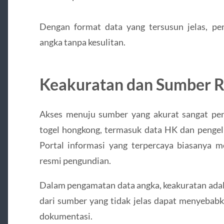
Dengan format data yang tersusun jelas, pe
angka tanpa kesulitan.
Keakuratan dan Sumber 
Akses menuju sumber yang akurat sangat pe
togel hongkong, termasuk data HK dan pengelu
Portal informasi yang terpercaya biasanya m
resmi pengundian.
Dalam pengamatan data angka, keakuratan ada
dari sumber yang tidak jelas dapat menyebabk
dokumentasi.