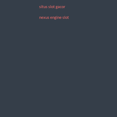
situs slot gacor
nexus engine slot