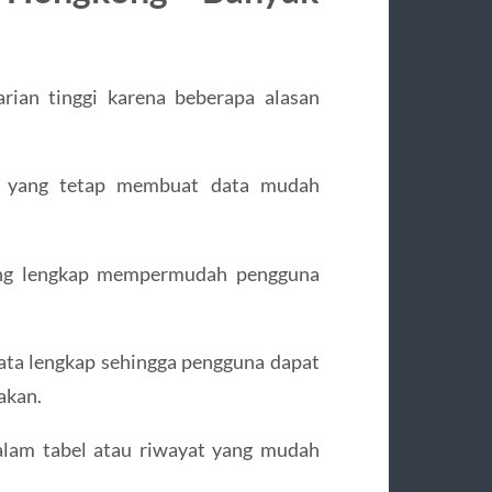
rian tinggi karena beberapa alasan
n yang tetap membuat data mudah
yang lengkap mempermudah pengguna
ata lengkap sehingga pengguna dapat
akan.
dalam tabel atau riwayat yang mudah