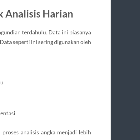
 Analisis Harian
undian terdahulu. Data ini biasanya
Data seperti ini sering digunakan oleh
tu
entasi
proses analisis angka menjadi lebih