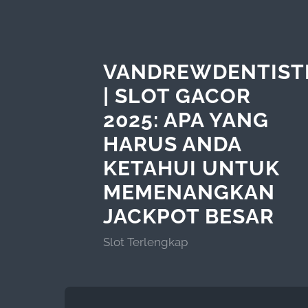
VANDREWDENTIST
| SLOT GACOR
2025: APA YANG
HARUS ANDA
KETAHUI UNTUK
MEMENANGKAN
JACKPOT BESAR
Slot Terlengkap