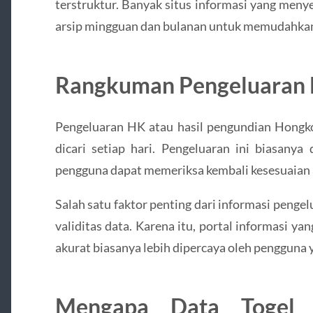
terstruktur. Banyak situs informasi yang men
arsip mingguan dan bulanan untuk memudahkan
Rangkuman Pengeluaran 
Pengeluaran HK atau hasil pengundian Hongkon
dicari setiap hari. Pengeluaran ini biasanya 
pengguna dapat memeriksa kembali kesesuaian 
Salah satu faktor penting dari informasi peng
validitas data. Karena itu, portal informasi y
akurat biasanya lebih dipercaya oleh pengguna
Mengapa Data Togel 