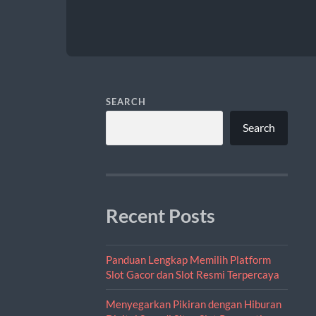
SEARCH
Search
Recent Posts
Panduan Lengkap Memilih Platform
Slot Gacor dan Slot Resmi Terpercaya
Menyegarkan Pikiran dengan Hiburan