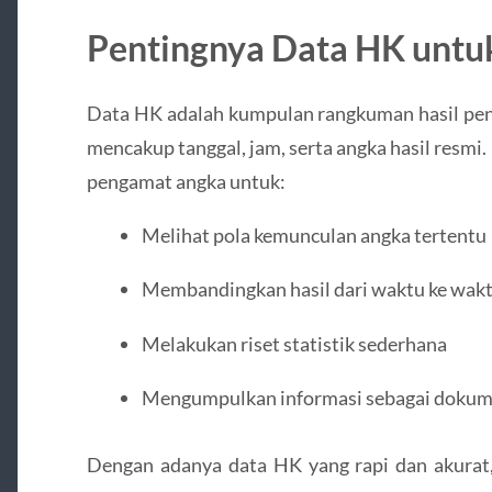
Pentingnya Data HK untuk
Data HK adalah kumpulan rangkuman hasil peng
mencakup tanggal, jam, serta angka hasil resmi. 
pengamat angka untuk:
Melihat pola kemunculan angka tertentu
Membandingkan hasil dari waktu ke wak
Melakukan riset statistik sederhana
Mengumpulkan informasi sebagai dokum
Dengan adanya data HK yang rapi dan akurat, 