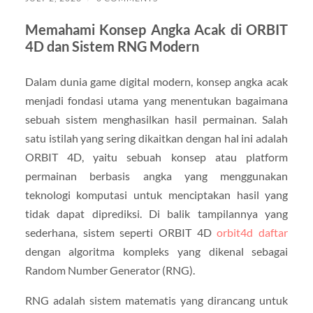
Memahami Konsep Angka Acak di ORBIT
4D dan Sistem RNG Modern
Dalam dunia game digital modern, konsep angka acak
menjadi fondasi utama yang menentukan bagaimana
sebuah sistem menghasilkan hasil permainan. Salah
satu istilah yang sering dikaitkan dengan hal ini adalah
ORBIT 4D, yaitu sebuah konsep atau platform
permainan berbasis angka yang menggunakan
teknologi komputasi untuk menciptakan hasil yang
tidak dapat diprediksi. Di balik tampilannya yang
sederhana, sistem seperti
ORBIT 4D
orbit4d daftar
dengan algoritma kompleks yang dikenal sebagai
Random Number Generator (RNG).
RNG adalah sistem matematis yang dirancang untuk