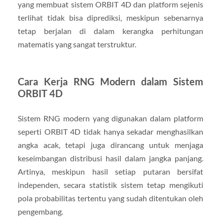
yang membuat sistem ORBIT 4D dan platform sejenis
terlihat tidak bisa diprediksi, meskipun sebenarnya
tetap berjalan di dalam kerangka perhitungan
matematis yang sangat terstruktur.
Cara Kerja RNG Modern dalam Sistem
ORBIT 4D
Sistem RNG modern yang digunakan dalam platform
seperti ORBIT 4D tidak hanya sekadar menghasilkan
angka acak, tetapi juga dirancang untuk menjaga
keseimbangan distribusi hasil dalam jangka panjang.
Artinya, meskipun hasil setiap putaran bersifat
independen, secara statistik sistem tetap mengikuti
pola probabilitas tertentu yang sudah ditentukan oleh
pengembang.