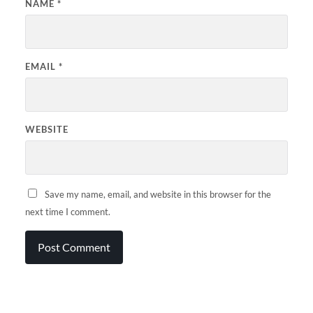
NAME
*
EMAIL
*
WEBSITE
Save my name, email, and website in this browser for the
next time I comment.