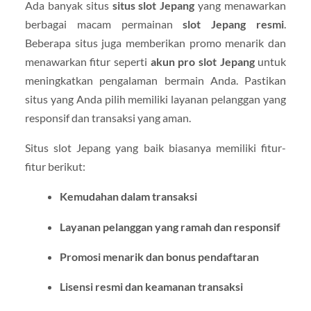
Ada banyak situs
situs slot Jepang
yang menawarkan
berbagai macam permainan
slot Jepang resmi
.
Beberapa situs juga memberikan promo menarik dan
menawarkan fitur seperti
akun pro slot Jepang
untuk
meningkatkan pengalaman bermain Anda. Pastikan
situs yang Anda pilih memiliki layanan pelanggan yang
responsif dan transaksi yang aman.
Situs slot Jepang yang baik biasanya memiliki fitur-
fitur berikut:
Kemudahan dalam transaksi
Layanan pelanggan yang ramah dan responsif
Promosi menarik dan bonus pendaftaran
Lisensi resmi dan keamanan transaksi