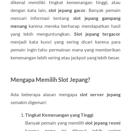
dikenal memiliki tingkat kemenangan tinggi, atau
dengan kata lain,
slot jepang gacor
. Banyak pemain
mencari informasi tentang
slot jepang gampang
menang
karena mereka berharap mendapatkan hasil
yang lebih menguntungkan.
Slot jepang tergacor
menjadi kata kunci yang sering dicari karena para
pemain ingin tahu permainan mana yang memberikan
kemenangan lebih sering atau jackpot yang lebih besar.
Mengapa Memilih Slot Jepang?
Ada beberapa alasan mengapa
slot server jepang
semakin digemari:
Tingkat Kemenangan yang Tinggi
Banyak pemain yang memilih
slot jepang resmi
karena game ini dikenal lebih sering