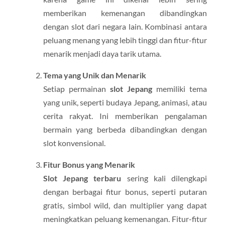
memberikan kemenangan dibandingkan
dengan slot dari negara lain. Kombinasi antara
peluang menang yang lebih tinggi dan fitur-fitur
menarik menjadi daya tarik utama.
Tema yang Unik dan Menarik
Setiap permainan
slot Jepang
memiliki tema
yang unik, seperti budaya Jepang, animasi, atau
cerita rakyat. Ini memberikan pengalaman
bermain yang berbeda dibandingkan dengan
slot konvensional.
Fitur Bonus yang Menarik
Slot Jepang terbaru
sering kali dilengkapi
dengan berbagai fitur bonus, seperti putaran
gratis, simbol wild, dan multiplier yang dapat
meningkatkan peluang kemenangan. Fitur-fitur