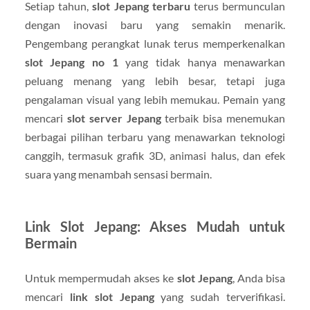
Setiap tahun,
slot Jepang terbaru
terus bermunculan
dengan inovasi baru yang semakin menarik.
Pengembang perangkat lunak terus memperkenalkan
slot Jepang no 1
yang tidak hanya menawarkan
peluang menang yang lebih besar, tetapi juga
pengalaman visual yang lebih memukau. Pemain yang
mencari
slot server Jepang
terbaik bisa menemukan
berbagai pilihan terbaru yang menawarkan teknologi
canggih, termasuk grafik 3D, animasi halus, dan efek
suara yang menambah sensasi bermain.
Link Slot Jepang: Akses Mudah untuk
Bermain
Untuk mempermudah akses ke
slot Jepang
, Anda bisa
mencari
link slot Jepang
yang sudah terverifikasi.