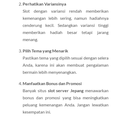
Perhatikan Variansinya
Slot dengan variansi rendah memberikan
kemenangan lebih sering, namun hadiahnya
cenderung kecil. Sedangkan variansi tinggi
memberikan hadiah besar tetapi jarang
menang.
Pilih Tema yang Menarik
Pastikan tema yang dipilih sesuai dengan selera
Anda, karena ini akan membuat pengalaman
bermain lebih menyenangkan.
Manfaatkan Bonus dan Promosi
Banyak situs
slot server Jepang
menawarkan
bonus dan promosi yang bisa meningkatkan
peluang kemenangan Anda. Jangan lewatkan
kesempatan ini.