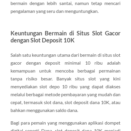
bermain dengan lebih santai, namun tetap mencari
pengalaman yang seru dan menguntungkan.
Keuntungan Bermain di Situs Slot Gacor
dengan Slot Deposit 10K
Salah satu keuntungan utama dari bermain di situs slot
gacor dengan deposit minimal 10 ribu adalah
kemampuan untuk mencoba berbagai permainan
tanpa risiko besar. Banyak situs slot yang kini
menyediakan slot depo 10 ribu yang dapat diakses
melalui berbagai metode pembayaran yang mudah dan
cepat, termasuk slot dana, slot deposit dana 10K, atau
bahkan menggunakan saldo dana.
Bagi para pemain yang menggunakan aplikasi dompet
digital seperti Dana, slot deposit dana 10K menjadi