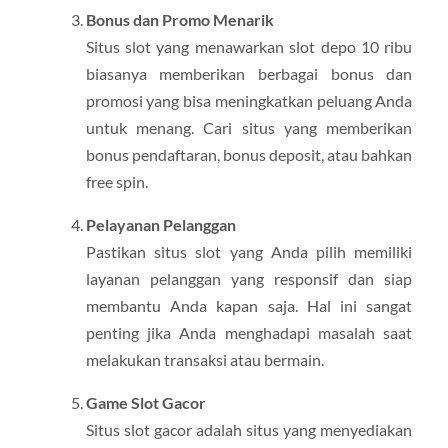
Bonus dan Promo Menarik
Situs slot yang menawarkan slot depo 10 ribu
biasanya memberikan berbagai bonus dan
promosi yang bisa meningkatkan peluang Anda
untuk menang. Cari situs yang memberikan
bonus pendaftaran, bonus deposit, atau bahkan
free spin.
Pelayanan Pelanggan
Pastikan situs slot yang Anda pilih memiliki
layanan pelanggan yang responsif dan siap
membantu Anda kapan saja. Hal ini sangat
penting jika Anda menghadapi masalah saat
melakukan transaksi atau bermain.
Game Slot Gacor
Situs slot gacor adalah situs yang menyediakan