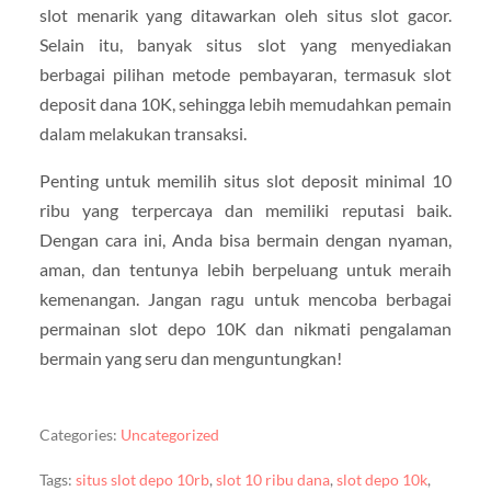
slot menarik yang ditawarkan oleh situs slot gacor.
Selain itu, banyak situs slot yang menyediakan
berbagai pilihan metode pembayaran, termasuk slot
deposit dana 10K, sehingga lebih memudahkan pemain
dalam melakukan transaksi.
Penting untuk memilih situs slot deposit minimal 10
ribu yang terpercaya dan memiliki reputasi baik.
Dengan cara ini, Anda bisa bermain dengan nyaman,
aman, dan tentunya lebih berpeluang untuk meraih
kemenangan. Jangan ragu untuk mencoba berbagai
permainan slot depo 10K dan nikmati pengalaman
bermain yang seru dan menguntungkan!
Categories:
Uncategorized
Tags:
situs slot depo 10rb
,
slot 10 ribu dana
,
slot depo 10k
,