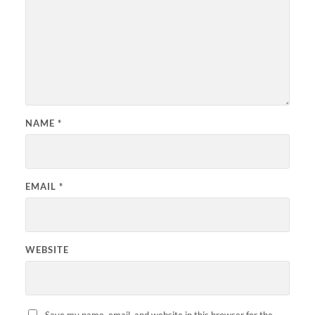
NAME
*
EMAIL
*
WEBSITE
Save my name, email, and website in this browser for the