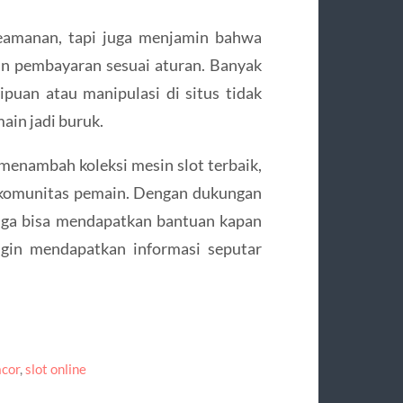
eamanan, tapi juga menjamin bahwa
an pembayaran sesuai aturan. Banyak
puan atau manipulasi di situs tidak
in jadi buruk.
 menambah koleksi mesin slot terbaik,
h komunitas pemain. Dengan dukungan
juga bisa mendapatkan bantuan kapan
ngin mendapatkan informasi seputar
acor
,
slot online