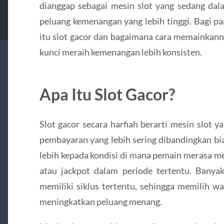
dianggap sebagai mesin slot yang sedang dal
peluang kemenangan yang lebih tinggi. Bagi pa
itu slot gacor dan bagaimana cara memainkann
kunci meraih kemenangan lebih konsisten.
Apa Itu Slot Gacor?
Slot gacor secara harfiah berarti mesin slot 
pembayaran yang lebih sering dibandingkan bia
lebih kepada kondisi di mana pemain merasa 
atau jackpot dalam periode tertentu. Bany
memiliki siklus tertentu, sehingga memilih w
meningkatkan peluang menang.