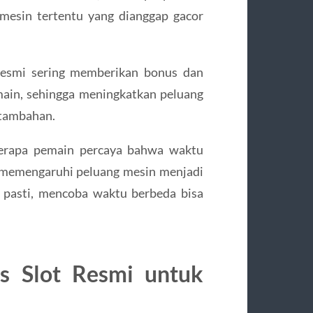
esin tertentu yang dianggap gacor
resmi sering memberikan bonus dan
in, sehingga meningkatkan peluang
 tambahan.
rapa pemain percaya bahwa waktu
a memengaruhi peluang mesin menjadi
h pasti, mencoba waktu berbeda bisa
us Slot Resmi untuk