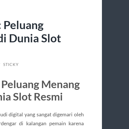
: Peluang
i Dunia Slot
/
STICKY
: Peluang Menang
nia Slot Resmi
judi digital yang sangat digemari oleh
rdengar di kalangan pemain karena