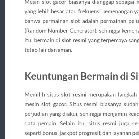
Mesin slot gacor biasanya dianggap sebaga
yang lebih besar atau frekuensi kemenangan ya
bahwa permainan slot adalah permainan pe
(Random Number Generator), sehingga kemenan
itu, bermain di
slot resmi
yang terpercaya san
tetap fair dan aman.
Keuntungan Bermain di Si
Memilih situs
slot resmi
merupakan langkah 
mesin slot gacor. Situs resmi biasanya sudah 
perjudian yang diakui, sehingga menjamin ke
data pemain. Selain itu, situs resmi juga se
seperti bonus, jackpot progresif, dan layanan pe