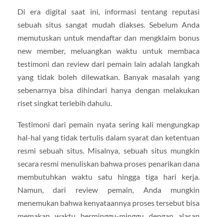
Di era digital saat ini, informasi tentang reputasi
sebuah situs sangat mudah diakses. Sebelum Anda
memutuskan untuk mendaftar dan mengklaim bonus
new member, meluangkan waktu untuk membaca
testimoni dan review dari pemain lain adalah langkah
yang tidak boleh dilewatkan. Banyak masalah yang
sebenarnya bisa dihindari hanya dengan melakukan
riset singkat terlebih dahulu.
Testimoni dari pemain nyata sering kali mengungkap
hal-hal yang tidak tertulis dalam syarat dan ketentuan
resmi sebuah situs. Misalnya, sebuah situs mungkin
secara resmi menuliskan bahwa proses penarikan dana
membutuhkan waktu satu hingga tiga hari kerja.
Namun, dari review pemain, Anda mungkin
menemukan bahwa kenyataannya proses tersebut bisa
memakan waktu berminggu-minggu dengan alasan