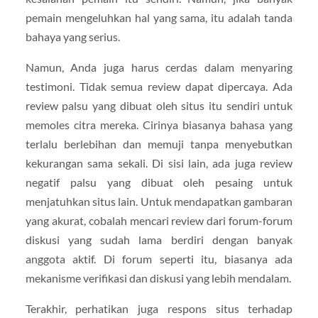
pemain mengeluhkan hal yang sama, itu adalah tanda
bahaya yang serius.
Namun, Anda juga harus cerdas dalam menyaring
testimoni. Tidak semua review dapat dipercaya. Ada
review palsu yang dibuat oleh situs itu sendiri untuk
memoles citra mereka. Cirinya biasanya bahasa yang
terlalu berlebihan dan memuji tanpa menyebutkan
kekurangan sama sekali. Di sisi lain, ada juga review
negatif palsu yang dibuat oleh pesaing untuk
menjatuhkan situs lain. Untuk mendapatkan gambaran
yang akurat, cobalah mencari review dari forum-forum
diskusi yang sudah lama berdiri dengan banyak
anggota aktif. Di forum seperti itu, biasanya ada
mekanisme verifikasi dan diskusi yang lebih mendalam.
Terakhir, perhatikan juga respons situs terhadap