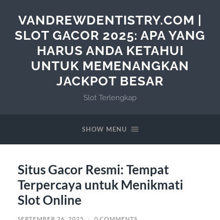
VANDREWDENTISTRY.COM |
SLOT GACOR 2025: APA YANG
HARUS ANDA KETAHUI
UNTUK MEMENANGKAN
JACKPOT BESAR
Slot Terlengkap
SHOW MENU
Situs Gacor Resmi: Tempat
Terpercaya untuk Menikmati
Slot Online
SEPTEMBER 26, 2025
/
0 COMMENTS