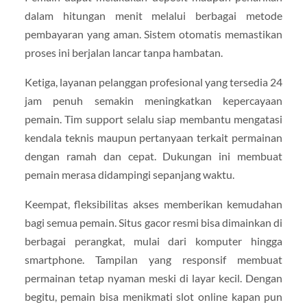
dalam hitungan menit melalui berbagai metode
pembayaran yang aman. Sistem otomatis memastikan
proses ini berjalan lancar tanpa hambatan.
Ketiga, layanan pelanggan profesional yang tersedia 24
jam penuh semakin meningkatkan kepercayaan
pemain. Tim support selalu siap membantu mengatasi
kendala teknis maupun pertanyaan terkait permainan
dengan ramah dan cepat. Dukungan ini membuat
pemain merasa didampingi sepanjang waktu.
Keempat, fleksibilitas akses memberikan kemudahan
bagi semua pemain. Situs gacor resmi bisa dimainkan di
berbagai perangkat, mulai dari komputer hingga
smartphone. Tampilan yang responsif membuat
permainan tetap nyaman meski di layar kecil. Dengan
begitu, pemain bisa menikmati slot online kapan pun