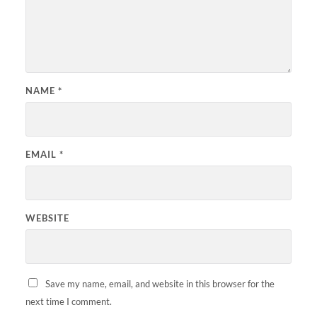
NAME
*
EMAIL
*
WEBSITE
Save my name, email, and website in this browser for the
next time I comment.