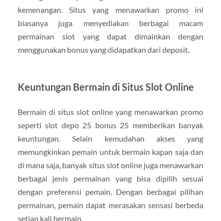
kemenangan. Situs yang menawarkan promo ini
biasanya juga menyediakan berbagai macam
permainan slot yang dapat dimainkan dengan
menggunakan bonus yang didapatkan dari deposit.
Keuntungan Bermain di Situs Slot Online
Bermain di situs slot online yang menawarkan promo
seperti slot depo 25 bonus 25 memberikan banyak
keuntungan. Selain kemudahan akses yang
memungkinkan pemain untuk bermain kapan saja dan
di mana saja, banyak situs slot online juga menawarkan
berbagai jenis permainan yang bisa dipilih sesuai
dengan preferensi pemain. Dengan berbagai pilihan
permainan, pemain dapat merasakan sensasi berbeda
setiap kali bermain.