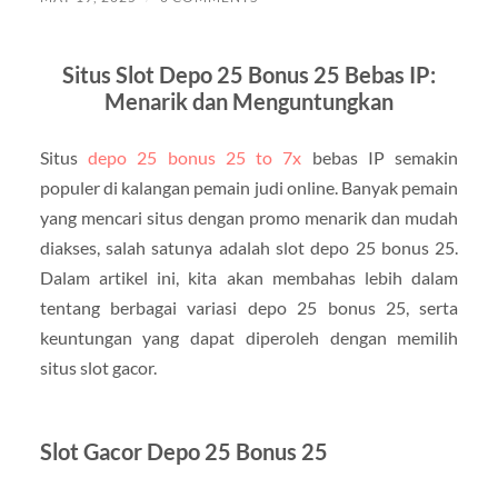
Situs Slot Depo 25 Bonus 25 Bebas IP:
Menarik dan Menguntungkan
Situs
depo 25 bonus 25 to 7x
bebas IP semakin
populer di kalangan pemain judi online. Banyak pemain
yang mencari situs dengan promo menarik dan mudah
diakses, salah satunya adalah slot depo 25 bonus 25.
Dalam artikel ini, kita akan membahas lebih dalam
tentang berbagai variasi depo 25 bonus 25, serta
keuntungan yang dapat diperoleh dengan memilih
situs slot gacor.
Slot Gacor Depo 25 Bonus 25