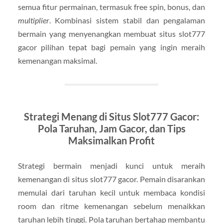
semua fitur permainan, termasuk free spin, bonus, dan
multiplier
. Kombinasi sistem stabil dan pengalaman
bermain yang menyenangkan membuat situs slot777
gacor pilihan tepat bagi pemain yang ingin meraih
kemenangan maksimal.
Strategi Menang di Situs Slot777 Gacor:
Pola Taruhan, Jam Gacor, dan Tips
Maksimalkan Profit
Strategi bermain menjadi kunci untuk meraih
kemenangan di situs slot777 gacor. Pemain disarankan
memulai dari taruhan kecil untuk membaca kondisi
room dan ritme kemenangan sebelum menaikkan
taruhan lebih tinggi. Pola taruhan bertahap membantu