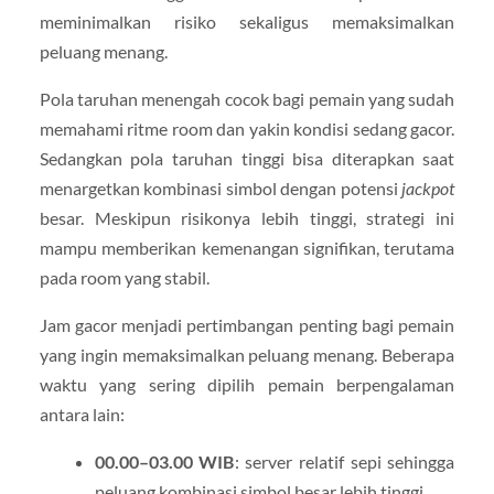
meminimalkan risiko sekaligus memaksimalkan
peluang menang.
Pola taruhan menengah cocok bagi pemain yang sudah
memahami ritme room dan yakin kondisi sedang gacor.
Sedangkan pola taruhan tinggi bisa diterapkan saat
menargetkan kombinasi simbol dengan potensi
jackpot
besar. Meskipun risikonya lebih tinggi, strategi ini
mampu memberikan kemenangan signifikan, terutama
pada room yang stabil.
Jam gacor menjadi pertimbangan penting bagi pemain
yang ingin memaksimalkan peluang menang. Beberapa
waktu yang sering dipilih pemain berpengalaman
antara lain:
00.00–03.00 WIB
: server relatif sepi sehingga
peluang kombinasi simbol besar lebih tinggi.