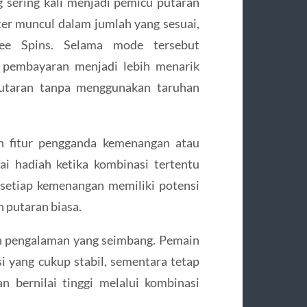
g sering kali menjadi pemicu putaran
tter muncul dalam jumlah yang sesuai,
ee Spins. Selama mode tersebut
 pembayaran menjadi lebih menarik
utaran tanpa menggunakan taruhan
n fitur pengganda kemenangan atau
ai hadiah ketika kombinasi tertentu
, setiap kemenangan memiliki potensi
 putaran biasa.
kan pengalaman yang seimbang. Pemain
 yang cukup stabil, sementara tetap
 bernilai tinggi melalui kombinasi