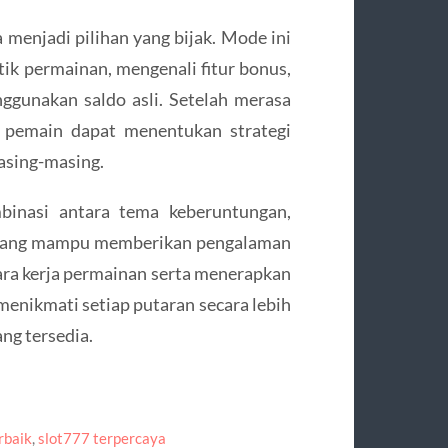
 menjadi pilihan yang bijak. Mode ini
k permainan, mengenali fitur bonus,
gunakan saldo asli. Setelah merasa
, pemain dapat menentukan strategi
asing-masing.
binasi antara tema keberuntungan,
us yang mampu memberikan pengalaman
a kerja permainan serta menerapkan
menikmati setiap putaran secara lebih
ng tersedia.
rbaik
,
slot777 terpercaya