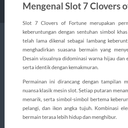
Mengenal Slot 7 Clovers o
Slot 7 Clovers of Fortune merupakan pe
keberuntungan dengan sentuhan simbol khas
telah lama dikenal sebagai lambang keberunt
menghadirkan suasana bermain yang menye
Desain visualnya didominasi warna hijau da
serta identik dengan kemakmuran.
Permainan ini dirancang dengan tampilan 
nuansa klasik mesin slot. Setiap putaran menam
menarik, serta simbol-simbol bertema keberun
pelangi, dan ikon angka tujuh. Kombinasi 
bermain terasa lebih hidup dan menghibur.