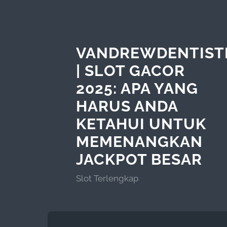
VANDREWDENTIST
| SLOT GACOR
2025: APA YANG
HARUS ANDA
KETAHUI UNTUK
MEMENANGKAN
JACKPOT BESAR
Slot Terlengkap