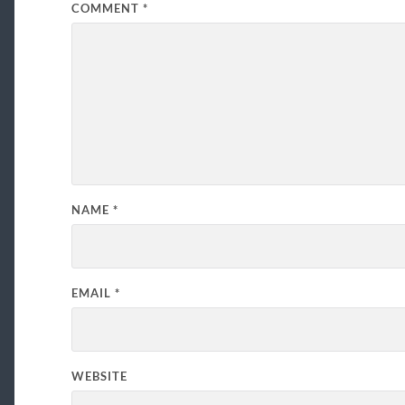
COMMENT
*
NAME
*
EMAIL
*
WEBSITE