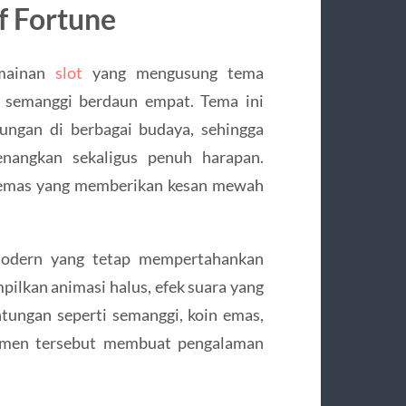
f Fortune
rmainan
slot
yang mengusung tema
 semanggi berdaun empat. Tema ini
ungan di berbagai budaya, sehingga
nangkan sekaligus penuh harapan.
n emas yang memberikan kesan mewah
modern yang tetap mempertahankan
pilkan animasi halus, efek suara yang
tungan seperti semanggi, koin emas,
elemen tersebut membuat pengalaman