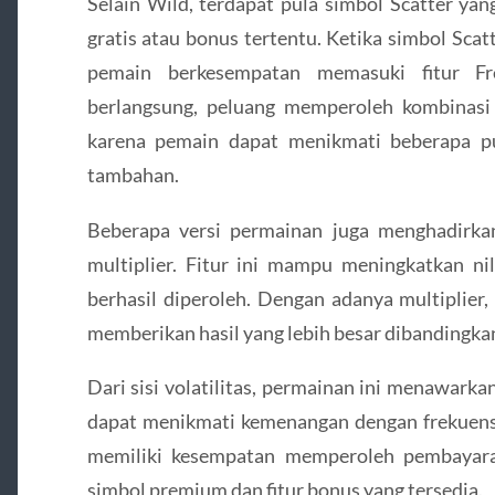
Selain Wild, terdapat pula simbol Scatter yan
gratis atau bonus tertentu. Ketika simbol Sca
pemain berkesempatan memasuki fitur Fr
berlangsung, peluang memperoleh kombinasi
karena pemain dapat menikmati beberapa p
tambahan.
Beberapa versi permainan juga menghadirka
multiplier. Fitur ini mampu meningkatkan nil
berhasil diperoleh. Dengan adanya multiplier
memberikan hasil yang lebih besar dibandingkan
Dari sisi volatilitas, permainan ini menawar
dapat menikmati kemenangan dengan frekuensi
memiliki kesempatan memperoleh pembayaran
simbol premium dan fitur bonus yang tersedia.