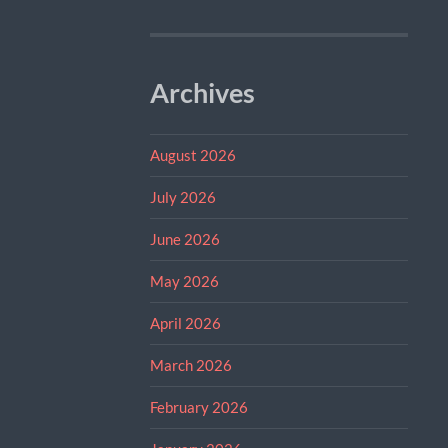
Archives
August 2026
July 2026
June 2026
May 2026
April 2026
March 2026
February 2026