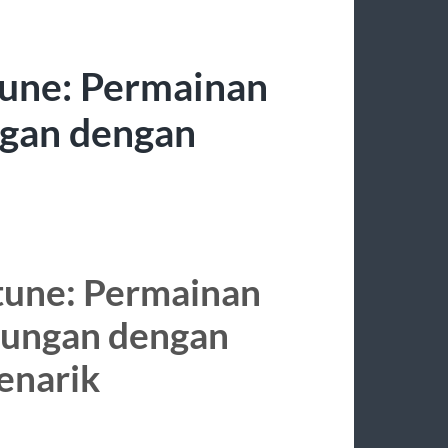
rtune: Permainan
gan dengan
rtune: Permainan
ungan dengan
enarik