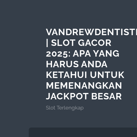
VANDREWDENTIST
| SLOT GACOR
2025: APA YANG
HARUS ANDA
KETAHUI UNTUK
MEMENANGKAN
JACKPOT BESAR
Slot Terlengkap