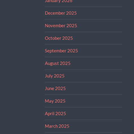
January 2026
December 2025
November 2025
October 2025
September 2025
August 2025
July 2025
June 2025
May 2025
April 2025
March 2025