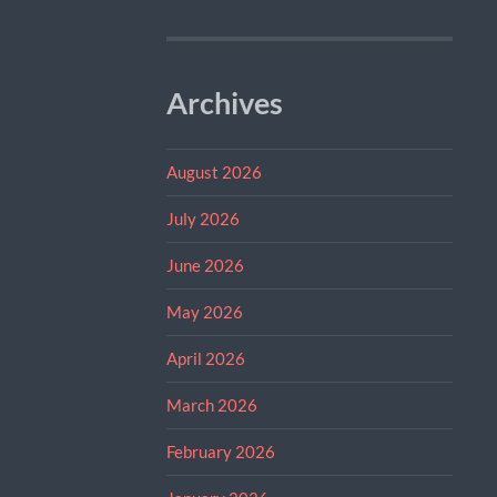
Archives
August 2026
July 2026
June 2026
May 2026
April 2026
March 2026
February 2026