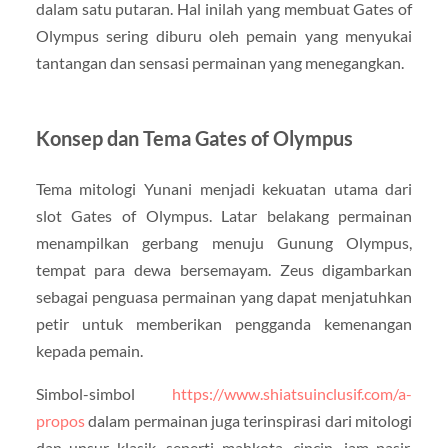
dalam satu putaran. Hal inilah yang membuat Gates of
Olympus sering diburu oleh pemain yang menyukai
tantangan dan sensasi permainan yang menegangkan.
Konsep dan Tema Gates of Olympus
Tema mitologi Yunani menjadi kekuatan utama dari
slot Gates of Olympus. Latar belakang permainan
menampilkan gerbang menuju Gunung Olympus,
tempat para dewa bersemayam. Zeus digambarkan
sebagai penguasa permainan yang dapat menjatuhkan
petir untuk memberikan pengganda kemenangan
kepada pemain.
Simbol-simbol
https://www.shiatsuinclusif.com/a-
propos
dalam permainan juga terinspirasi dari mitologi
dan unsur klasik, seperti mahkota, cincin, jam pasir,