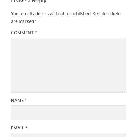
Leave a Reply
Your email address will not be published.
Required fields
are marked
*
COMMENT
*
NAME
*
EMAIL
*