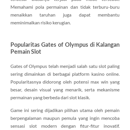
Memahami pola permainan dan tidak terburu-buru
menaikkan taruhan juga dapat membantu
meminimalkan risiko kerugian.
Popularitas Gates of Olympus di Kalangan
Pemain Slot
Gates of Olympus telah menjadi salah satu slot paling
sering dimainkan di berbagai platform kasino online.
Popularitasnya didorong oleh potensi max win yang
besar, desain visual yang menarik, serta mekanisme
permainan yang berbeda dari slot klasik.
Game ini sering dijadikan pilihan utama oleh pemain
berpengalaman maupun pemula yang ingin mencoba
sensasi slot modern dengan fitur-fitur inovatif.