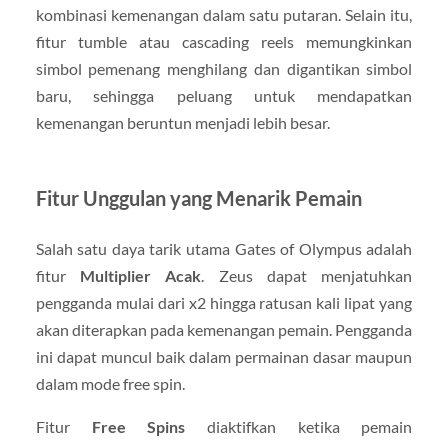
kombinasi kemenangan dalam satu putaran. Selain itu,
fitur tumble atau cascading reels memungkinkan
simbol pemenang menghilang dan digantikan simbol
baru, sehingga peluang untuk mendapatkan
kemenangan beruntun menjadi lebih besar.
Fitur Unggulan yang Menarik Pemain
Salah satu daya tarik utama Gates of Olympus adalah
fitur
Multiplier Acak
. Zeus dapat menjatuhkan
pengganda mulai dari x2 hingga ratusan kali lipat yang
akan diterapkan pada kemenangan pemain. Pengganda
ini dapat muncul baik dalam permainan dasar maupun
dalam mode free spin.
Fitur
Free Spins
diaktifkan ketika pemain