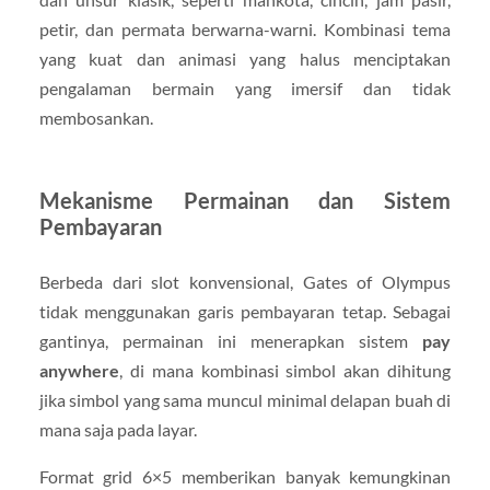
petir, dan permata berwarna-warni. Kombinasi tema
yang kuat dan animasi yang halus menciptakan
pengalaman bermain yang imersif dan tidak
membosankan.
Mekanisme Permainan dan Sistem
Pembayaran
Berbeda dari slot konvensional, Gates of Olympus
tidak menggunakan garis pembayaran tetap. Sebagai
gantinya, permainan ini menerapkan sistem
pay
anywhere
, di mana kombinasi simbol akan dihitung
jika simbol yang sama muncul minimal delapan buah di
mana saja pada layar.
Format grid 6×5 memberikan banyak kemungkinan