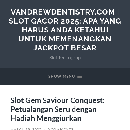
VANDREWDENTISTRY.COM |
SLOT GACOR 2025: APA YANG
HARUS ANDA KETAHUI
UNTUK MEMENANGKAN
JACKPOT BESAR
Slot Terlengkap
SHOW MENU
Slot Gem Saviour Conquest:
Petualangan Seru dengan
Hadiah Menggiurkan
MARCH 28, 2025
/
0 COMMENTS