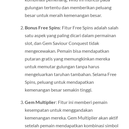
gulungan tertentu dan memberikan peluang
besar untuk meraih kemenangan besar.
Bonus Free Spins
: Fitur Free Spins adalah salah
satu aspek yang paling dicari dalam permainan
slot, dan Gem Saviour Conquest tidak
mengecewakan. Pemain bisa mendapatkan
putaran gratis yang memungkinkan mereka
untuk memutar gulungan tanpa harus
mengeluarkan taruhan tambahan. Selama Free
Spins, peluang untuk mendapatkan
kemenangan besar semakin tinggi.
Gem Multiplier
: Fitur ini memberi pemain
kesempatan untuk menggandakan
kemenangan mereka. Gem Multiplier akan aktif
setelah pemain mendapatkan kombinasi simbol