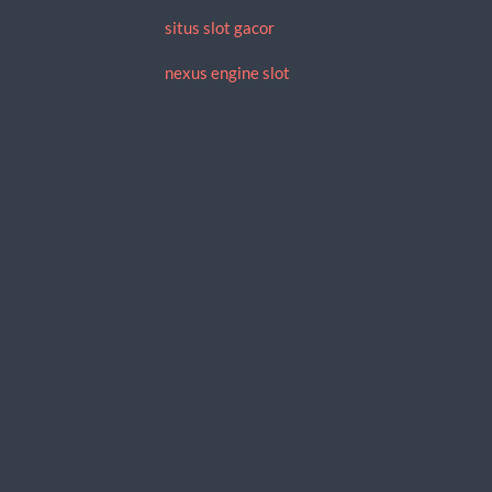
situs slot gacor
nexus engine slot