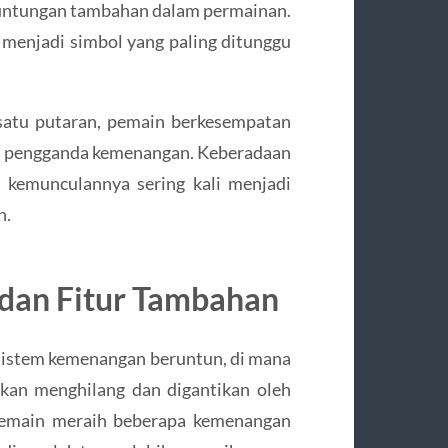
euntungan tambahan dalam permainan.
 menjadi simbol yang paling ditunggu
satu putaran, pemain berkesempatan
tau pengganda kemenangan. Keberadaan
 kemunculannya sering kali menjadi
n.
an Fitur Tambahan
sistem kemenangan beruntun, di mana
kan menghilang dan digantikan oleh
pemain meraih beberapa kemenangan