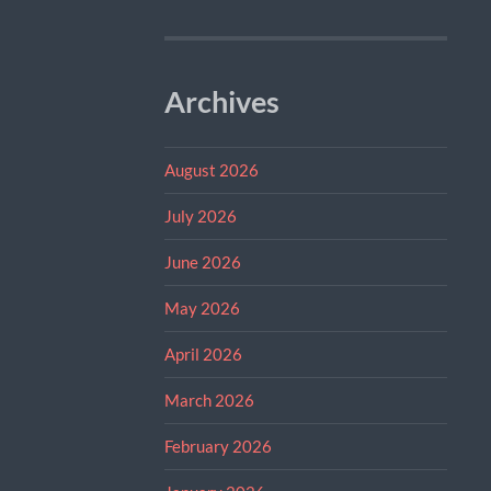
Archives
August 2026
July 2026
June 2026
May 2026
April 2026
March 2026
February 2026