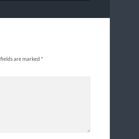
fields are marked
*