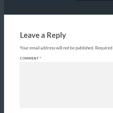
Leave a Reply
Your email address will not be published.
Required 
COMMENT
*