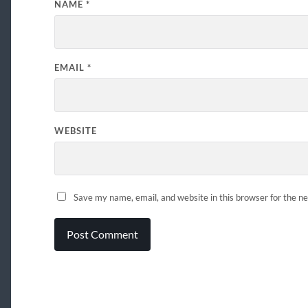
NAME
*
EMAIL
*
WEBSITE
Save my name, email, and website in this browser for the n