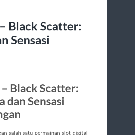
– Black Scatter:
n Sensasi
– Black Scatter:
 dan Sensasi
ngan
n salah satu permainan slot digital