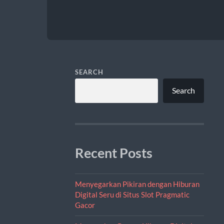
SEARCH
Search
Recent Posts
Menyegarkan Pikiran dengan Hiburan
Digital Seru di Situs Slot Pragmatic
Gacor