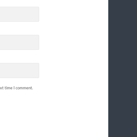
ext time I comment.