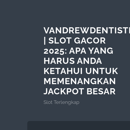
VANDREWDENTIST
| SLOT GACOR
2025: APA YANG
HARUS ANDA
KETAHUI UNTUK
MEMENANGKAN
JACKPOT BESAR
Slot Terlengkap