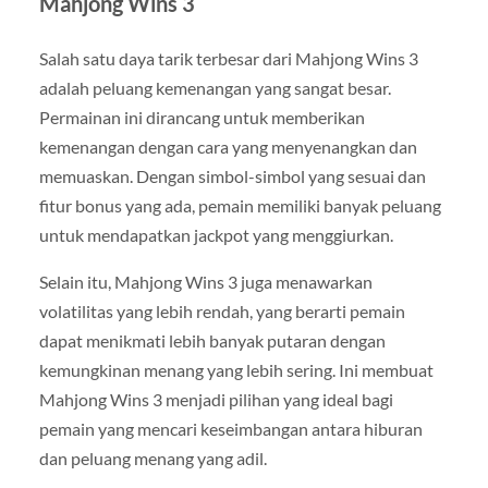
Mahjong Wins 3
Salah satu daya tarik terbesar dari Mahjong Wins 3
adalah peluang kemenangan yang sangat besar.
Permainan ini dirancang untuk memberikan
kemenangan dengan cara yang menyenangkan dan
memuaskan. Dengan simbol-simbol yang sesuai dan
fitur bonus yang ada, pemain memiliki banyak peluang
untuk mendapatkan jackpot yang menggiurkan.
Selain itu, Mahjong Wins 3 juga menawarkan
volatilitas yang lebih rendah, yang berarti pemain
dapat menikmati lebih banyak putaran dengan
kemungkinan menang yang lebih sering. Ini membuat
Mahjong Wins 3 menjadi pilihan yang ideal bagi
pemain yang mencari keseimbangan antara hiburan
dan peluang menang yang adil.