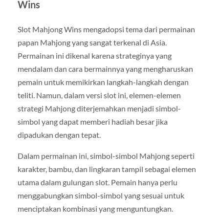
Wins
Slot Mahjong Wins mengadopsi tema dari permainan
papan Mahjong yang sangat terkenal di Asia.
Permainan ini dikenal karena strateginya yang
mendalam dan cara bermainnya yang mengharuskan
pemain untuk memikirkan langkah-langkah dengan
teliti. Namun, dalam versi slot ini, elemen-elemen
strategi Mahjong diterjemahkan menjadi simbol-
simbol yang dapat memberi hadiah besar jika
dipadukan dengan tepat.
Dalam permainan ini, simbol-simbol Mahjong seperti
karakter, bambu, dan lingkaran tampil sebagai elemen
utama dalam gulungan slot. Pemain hanya perlu
menggabungkan simbol-simbol yang sesuai untuk
menciptakan kombinasi yang menguntungkan.