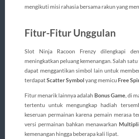
mengikuti misi rahasia bersama rakun yang me
Fitur-Fitur Unggulan
Slot Ninja Racoon Frenzy dilengkapi den
meningkatkan peluang kemenangan. Salah satu 
dapat menggantikan simbol lain untuk memben
terdapat
Scatter Symbol
yang memicu
Free Spi
Fitur menarik lainnya adalah
Bonus Game
, di 
tertentu untuk mengungkap hadiah tersemb
keseruan permainan karena pemain merasa ter
versi permainan bahkan menawarkan
Multipli
kemenangan hingga beberapa kali lipat.