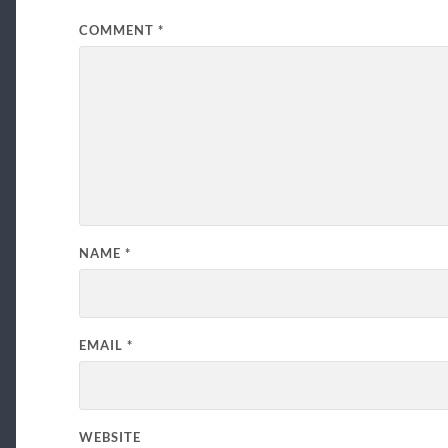
COMMENT
*
NAME
*
EMAIL
*
WEBSITE