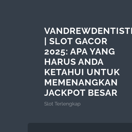
VANDREWDENTIST
| SLOT GACOR
2025: APA YANG
HARUS ANDA
KETAHUI UNTUK
MEMENANGKAN
JACKPOT BESAR
Slot Terlengkap