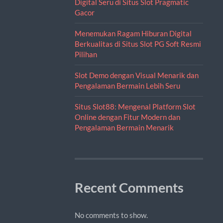
Digital Seru di Situs Slot Pragmatic
Gacor
Menemukan Ragam Hiburan Digital
Berkualitas di Situs Slot PG Soft Resmi
Pilihan
Slot Demo dengan Visual Menarik dan
Pengalaman Bermain Lebih Seru
Situs Slot88: Mengenal Platform Slot
Online dengan Fitur Modern dan
Pengalaman Bermain Menarik
Recent Comments
No comments to show.