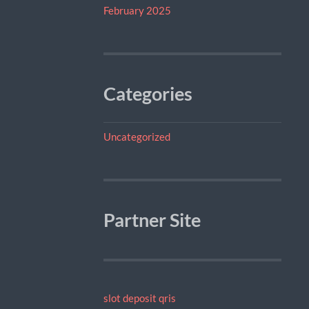
February 2025
Categories
Uncategorized
Partner Site
slot deposit qris