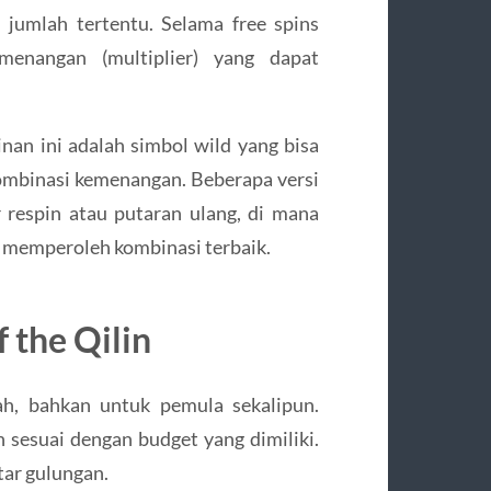
jumlah tertentu. Selama free spins
emenangan (multiplier) yang dapat
nan ini adalah simbol wild yang bisa
mbinasi kemenangan. Beberapa versi
r respin atau putaran ulang, di mana
memperoleh kombinasi terbaik.
 the Qilin
h, bahkan untuk pemula sekalipun.
 sesuai dengan budget yang dimiliki.
tar gulungan.