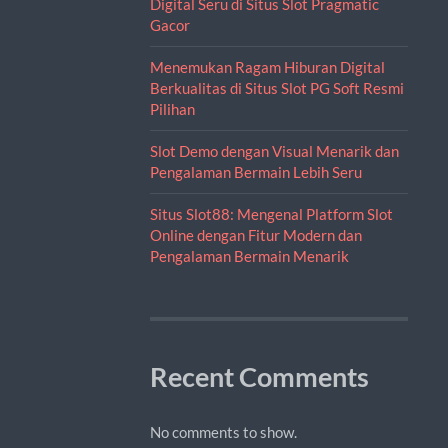
Digital Seru di Situs Slot Pragmatic
Gacor
Menemukan Ragam Hiburan Digital
Berkualitas di Situs Slot PG Soft Resmi
Pilihan
Slot Demo dengan Visual Menarik dan
Pengalaman Bermain Lebih Seru
Situs Slot88: Mengenal Platform Slot
Online dengan Fitur Modern dan
Pengalaman Bermain Menarik
Recent Comments
No comments to show.