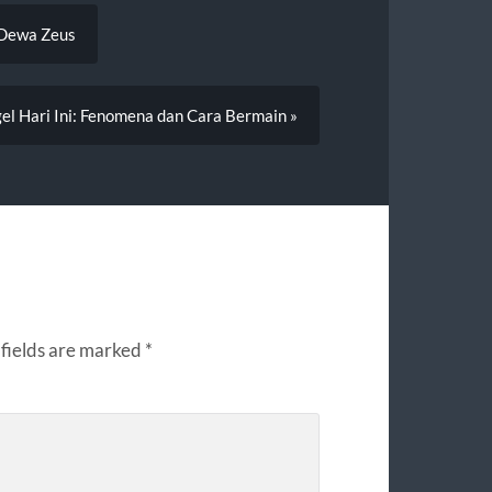
 Dewa Zeus
l Hari Ini: Fenomena dan Cara Bermain »
fields are marked
*