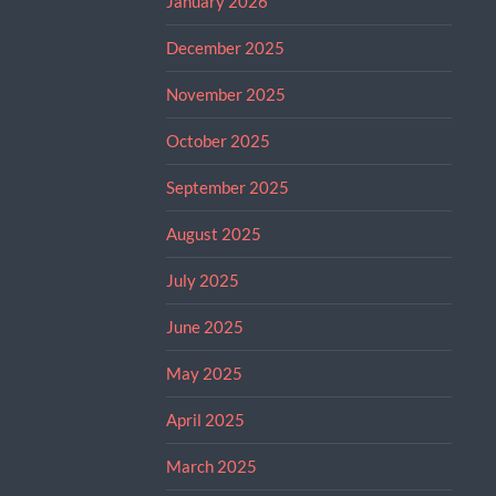
January 2026
December 2025
November 2025
October 2025
September 2025
August 2025
July 2025
June 2025
May 2025
April 2025
March 2025