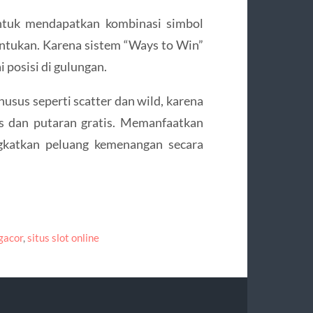
ntuk mendapatkan kombinasi simbol
ntukan. Karena sistem “Ways to Win”
 posisi di gulungan.
sus seperti scatter dan wild, karena
s dan putaran gratis. Memanfaatkan
ngkatkan peluang kemenangan secara
 gacor
,
situs slot online