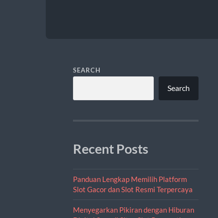
SEARCH
Search
Recent Posts
Panduan Lengkap Memilih Platform
Slot Gacor dan Slot Resmi Terpercaya
Menyegarkan Pikiran dengan Hiburan