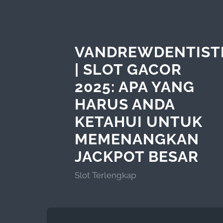
VANDREWDENTIST
| SLOT GACOR
2025: APA YANG
HARUS ANDA
KETAHUI UNTUK
MEMENANGKAN
JACKPOT BESAR
Slot Terlengkap