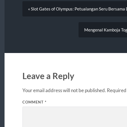
« Slot Gates of Olympus: Petualangan Seru Bersama
Mengenal Kamboja Toge
Leave a Reply
Your email address will not be published.
Required 
COMMENT
*