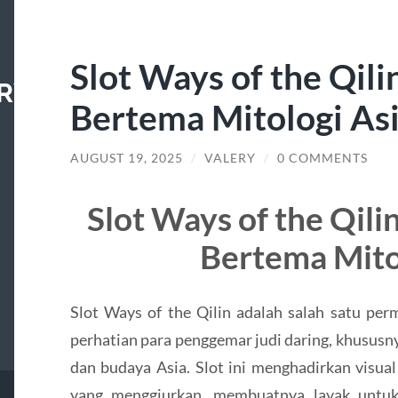
Slot Ways of the Qili
RY.COM
Bertema Mitologi As
AUGUST 19, 2025
/
VALERY
/
0 COMMENTS
Slot Ways of the Qili
Bertema Mito
Slot Ways of the Qilin adalah salah satu pe
perhatian para penggemar judi daring, khusus
dan budaya Asia. Slot ini menghadirkan visua
yang menggiurkan, membuatnya layak untuk 