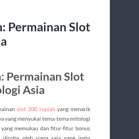
n: Permainan Slot
ia
n: Permainan Slot
logi Asia
rmainan
slot 200 rupiah
yang menarik
nya yang menyukai tema-tema mitologi
l yang memukau dan fitur-fitur bonus
dicoba oleh siapa saja yang ingin