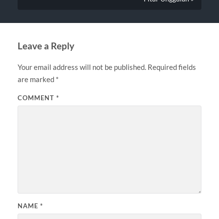
Leave a Reply
Your email address will not be published.
Required fields
are marked
*
COMMENT
*
NAME
*