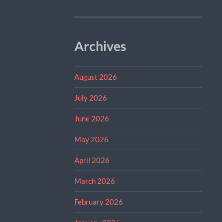
Archives
August 2026
July 2026
June 2026
May 2026
April 2026
March 2026
February 2026