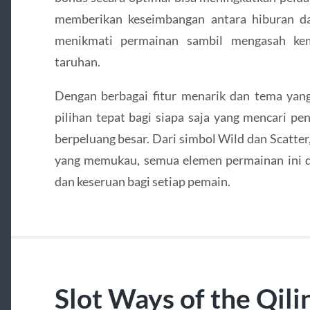
memberikan keseimbangan antara hiburan da
menikmati permainan sambil mengasah ke
taruhan.
Dengan berbagai fitur menarik dan tema yang
pilihan tepat bagi siapa saja yang mencari p
berpeluang besar. Dari simbol Wild dan Scatter,
yang memukau, semua elemen permainan ini 
dan keseruan bagi setiap pemain.
Slot Ways of the Qili