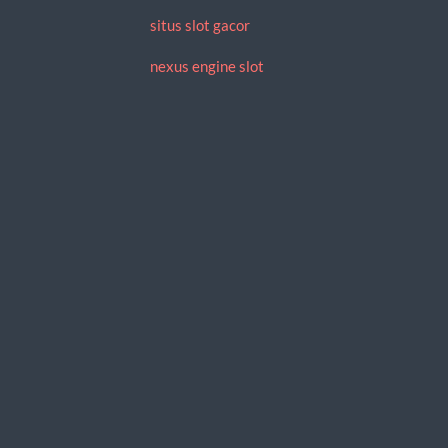
situs slot gacor
nexus engine slot