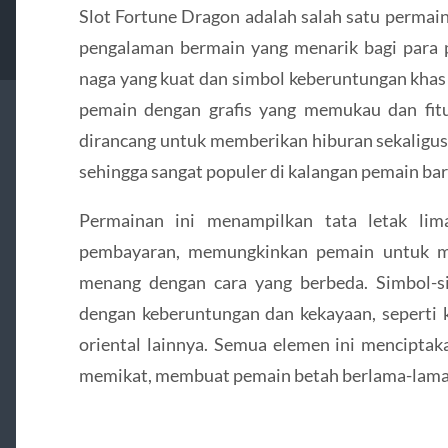
Slot Fortune Dragon adalah salah satu permai
pengalaman bermain yang menarik bagi para 
naga yang kuat dan simbol keberuntungan khas 
pemain dengan grafis yang memukau dan fitu
dirancang untuk memberikan hiburan sekaligu
sehingga sangat populer di kalangan pemain b
Permainan ini menampilkan tata letak lim
pembayaran, memungkinkan pemain untuk m
menang dengan cara yang berbeda. Simbol-s
dengan keberuntungan dan kekayaan, seperti 
oriental lainnya. Semua elemen ini mencipta
memikat, membuat pemain betah berlama-lama