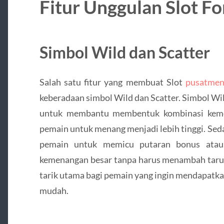
Fitur Unggulan Slot F
Simbol Wild dan Scatter
Salah satu fitur yang membuat Slot
pusatme
keberadaan simbol Wild dan Scatter. Simbol Wi
untuk membantu membentuk kombinasi keme
pemain untuk menang menjadi lebih tinggi. Se
pemain untuk memicu putaran bonus atau 
kemenangan besar tanpa harus menambah taruh
tarik utama bagi pemain yang ingin mendapatka
mudah.