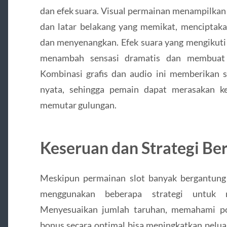
dan efek suara. Visual permainan menampilkan 
dan latar belakang yang memikat, menciptak
dan menyenangkan. Efek suara yang mengikuti
menambah sensasi dramatis dan membuat 
Kombinasi grafis dan audio ini memberikan s
nyata, sehingga pemain dapat merasakan ke
memutar gulungan.
Keseruan dan Strategi Be
Meskipun permainan slot banyak bergantung
menggunakan beberapa strategi untuk 
Menyesuaikan jumlah taruhan, memahami po
bonus secara optimal bisa meningkatkan pelu