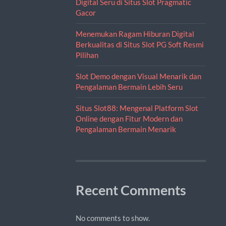
Digital Seru di Situs Slot Pragmatic
Gacor
Menemukan Ragam Hiburan Digital
Berkualitas di Situs Slot PG Soft Resmi
Pilihan
Slot Demo dengan Visual Menarik dan
Pengalaman Bermain Lebih Seru
Situs Slot88: Mengenal Platform Slot
Online dengan Fitur Modern dan
Pengalaman Bermain Menarik
Recent Comments
No comments to show.