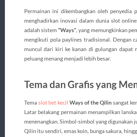
Permainan ini dikembangkan oleh penyedia p
menghadirkan inovasi dalam dunia slot online.
adalah sistem
“Ways”
, yang memungkinkan pe
mengikuti pola paylines tradisional. Dengan c
muncul dari kiri ke kanan di gulungan dapa
peluang menang menjadi lebih besar.
Tema dan Grafis yang Me
Tema
slot bet kecil
Ways of the Qilin
sangat ken
Latar belakang permainan menampilkan lanskap
menenangkan. Simbol-simbol yang digunakan jug
Qilin itu sendiri, emas koin, bunga sakura, hing