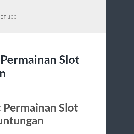
BET 100
 Permainan Slot
n
: Permainan Slot
untungan