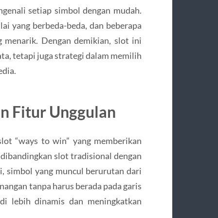
genali setiap simbol dengan mudah.
lai yang berbeda-beda, dan beberapa
 menarik. Dengan demikian, slot ini
, tetapi juga strategi dalam memilih
edia.
 Fitur Unggulan
ot “ways to win” yang memberikan
dibandingkan slot tradisional dengan
, simbol yang muncul berurutan dari
nangan tanpa harus berada pada garis
di lebih dinamis dan meningkatkan