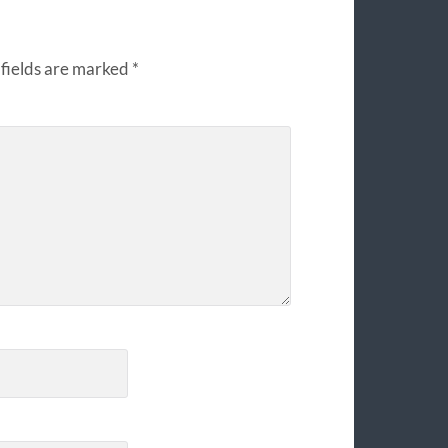
fields are marked
*