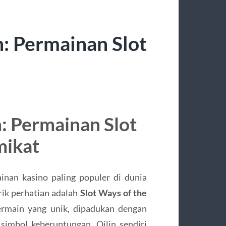
n: Permainan Slot
n: Permainan Slot
ikat
inan kasino paling populer di dunia
arik perhatian adalah
Slot Ways of the
rmain yang unik, dipadukan dengan
imbol keberuntungan. Qilin sendiri