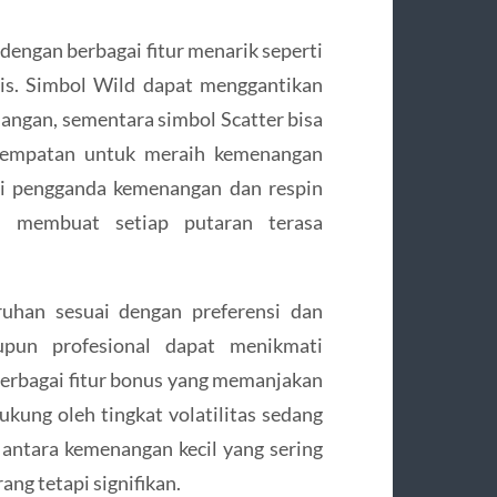
 dengan berbagai fitur menarik seperti
tis. Simbol Wild dapat menggantikan
ngan, sementara simbol Scatter bisa
sempatan untuk meraih kemenangan
ti pengganda kemenangan dan respin
n membuat setiap putaran terasa
uhan sesuai dengan preferensi dan
pun profesional dapat menikmati
 berbagai fitur bonus yang memanjakan
kung oleh tingkat volatilitas sedang
antara kemenangan kecil yang sering
ng tetapi signifikan.