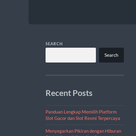
SEARCH
Search
Recent Posts
Panduan Lengkap Memilih Platform
Slot Gacor dan Slot Resmi Terpercaya
Menyegarkan Pikiran dengan Hiburan