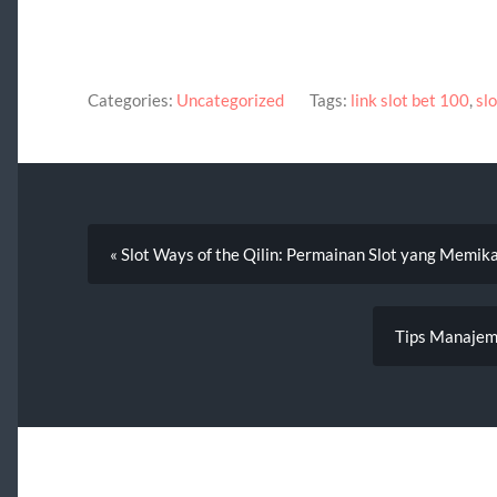
Categories:
Uncategorized
Tags:
link slot bet 100
,
slo
« Slot Ways of the Qilin: Permainan Slot yang Memik
Tips Manajem