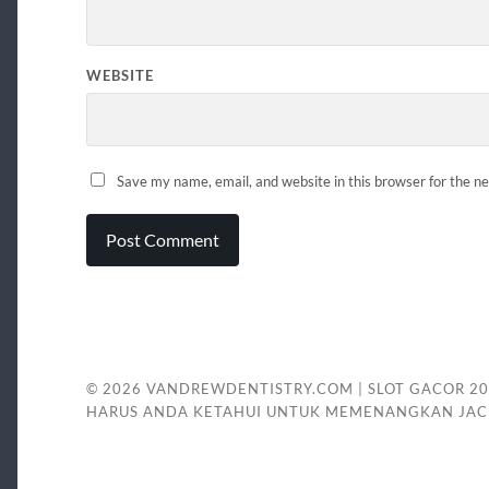
WEBSITE
Save my name, email, and website in this browser for the n
© 2026
VANDREWDENTISTRY.COM | SLOT GACOR 20
HARUS ANDA KETAHUI UNTUK MEMENANGKAN JAC