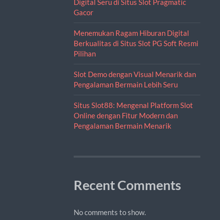
Digital Seru di Situs Slot Pragmatic
Gacor
Menemukan Ragam Hiburan Digital
Berkualitas di Situs Slot PG Soft Resmi
Pilihan
Slot Demo dengan Visual Menarik dan
Pengalaman Bermain Lebih Seru
Situs Slot88: Mengenal Platform Slot
Online dengan Fitur Modern dan
Pengalaman Bermain Menarik
Recent Comments
No comments to show.