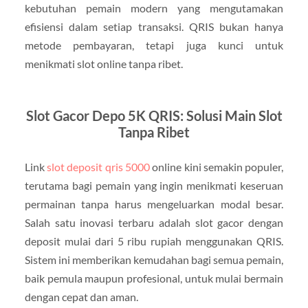
kebutuhan pemain modern yang mengutamakan
efisiensi dalam setiap transaksi. QRIS bukan hanya
metode pembayaran, tetapi juga kunci untuk
menikmati slot online tanpa ribet.
Slot Gacor Depo 5K QRIS: Solusi Main Slot
Tanpa Ribet
Link
slot deposit qris 5000
online kini semakin populer,
terutama bagi pemain yang ingin menikmati keseruan
permainan tanpa harus mengeluarkan modal besar.
Salah satu inovasi terbaru adalah slot gacor dengan
deposit mulai dari 5 ribu rupiah menggunakan QRIS.
Sistem ini memberikan kemudahan bagi semua pemain,
baik pemula maupun profesional, untuk mulai bermain
dengan cepat dan aman.