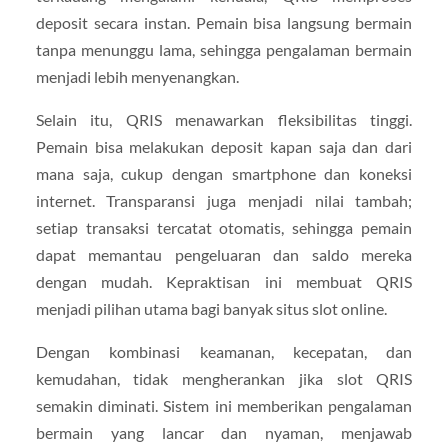
deposit secara instan. Pemain bisa langsung bermain
tanpa menunggu lama, sehingga pengalaman bermain
menjadi lebih menyenangkan.
Selain itu, QRIS menawarkan fleksibilitas tinggi.
Pemain bisa melakukan deposit kapan saja dan dari
mana saja, cukup dengan smartphone dan koneksi
internet. Transparansi juga menjadi nilai tambah;
setiap transaksi tercatat otomatis, sehingga pemain
dapat memantau pengeluaran dan saldo mereka
dengan mudah. Kepraktisan ini membuat QRIS
menjadi pilihan utama bagi banyak situs slot online.
Dengan kombinasi keamanan, kecepatan, dan
kemudahan, tidak mengherankan jika slot QRIS
semakin diminati. Sistem ini memberikan pengalaman
bermain yang lancar dan nyaman, menjawab