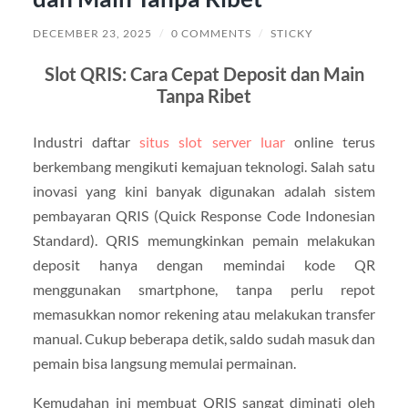
DECEMBER 23, 2025
/
0 COMMENTS
/
STICKY
Slot QRIS: Cara Cepat Deposit dan Main
Tanpa Ribet
Industri daftar
situs slot server luar
online terus
berkembang mengikuti kemajuan teknologi. Salah satu
inovasi yang kini banyak digunakan adalah sistem
pembayaran QRIS (Quick Response Code Indonesian
Standard). QRIS memungkinkan pemain melakukan
deposit hanya dengan memindai kode QR
menggunakan smartphone, tanpa perlu repot
memasukkan nomor rekening atau melakukan transfer
manual. Cukup beberapa detik, saldo sudah masuk dan
pemain bisa langsung memulai permainan.
Kemudahan ini membuat QRIS sangat diminati oleh