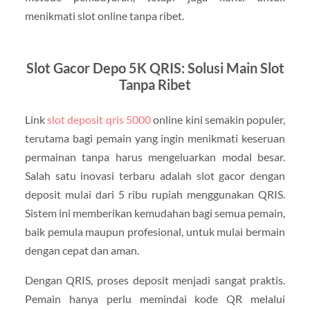
menikmati slot online tanpa ribet.
Slot Gacor Depo 5K QRIS: Solusi Main Slot
Tanpa Ribet
Link
slot deposit qris 5000
online kini semakin populer,
terutama bagi pemain yang ingin menikmati keseruan
permainan tanpa harus mengeluarkan modal besar.
Salah satu inovasi terbaru adalah slot gacor dengan
deposit mulai dari 5 ribu rupiah menggunakan QRIS.
Sistem ini memberikan kemudahan bagi semua pemain,
baik pemula maupun profesional, untuk mulai bermain
dengan cepat dan aman.
Dengan QRIS, proses deposit menjadi sangat praktis.
Pemain hanya perlu memindai kode QR melalui