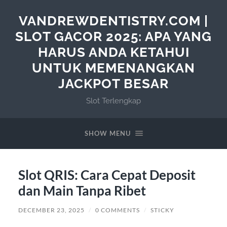
VANDREWDENTISTRY.COM |
SLOT GACOR 2025: APA YANG
HARUS ANDA KETAHUI
UNTUK MEMENANGKAN
JACKPOT BESAR
Slot Terlengkap
SHOW MENU
Slot QRIS: Cara Cepat Deposit
dan Main Tanpa Ribet
DECEMBER 23, 2025
/
0 COMMENTS
/
STICKY