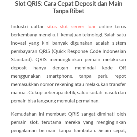
Slot QRIS: Cara Cepat Deposit dan Main
Tanpa Ribet
Industri daftar
situs slot server luar
online terus
berkembang mengikuti kemajuan teknologi. Salah satu
inovasi yang kini banyak digunakan adalah sistem
pembayaran QRIS (Quick Response Code Indonesian
Standard). QRIS memungkinkan pemain melakukan
deposit hanya dengan memindai kode QR
menggunakan smartphone, tanpa perlu repot
memasukkan nomor rekening atau melakukan transfer
manual. Cukup beberapa detik, saldo sudah masuk dan
pemain bisa langsung memulai permainan.
Kemudahan ini membuat QRIS sangat diminati oleh
pemain slot, terutama mereka yang menginginkan
pengalaman bermain tanpa hambatan. Selain cepat,