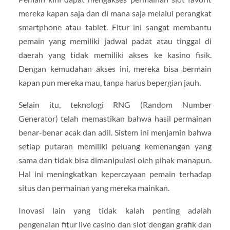
mereka kapan saja dan di mana saja melalui perangkat
smartphone atau tablet. Fitur ini sangat membantu
pemain yang memiliki jadwal padat atau tinggal di
daerah yang tidak memiliki akses ke kasino fisik.
Dengan kemudahan akses ini, mereka bisa bermain
kapan pun mereka mau, tanpa harus bepergian jauh.
Selain itu, teknologi RNG (Random Number
Generator) telah memastikan bahwa hasil permainan
benar-benar acak dan adil. Sistem ini menjamin bahwa
setiap putaran memiliki peluang kemenangan yang
sama dan tidak bisa dimanipulasi oleh pihak manapun.
Hal ini meningkatkan kepercayaan pemain terhadap
situs dan permainan yang mereka mainkan.
Inovasi lain yang tidak kalah penting adalah
pengenalan fitur live casino dan slot dengan grafik dan