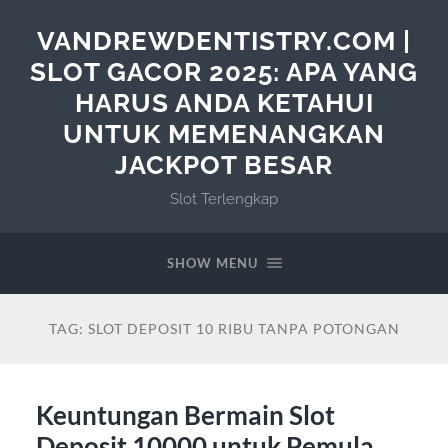
VANDREWDENTISTRY.COM |
SLOT GACOR 2025: APA YANG
HARUS ANDA KETAHUI
UNTUK MEMENANGKAN
JACKPOT BESAR
Slot Terlengkap
SHOW MENU
TAG:
SLOT DEPOSIT 10 RIBU TANPA POTONGAN
Keuntungan Bermain Slot
Deposit 10000 untuk Pemula