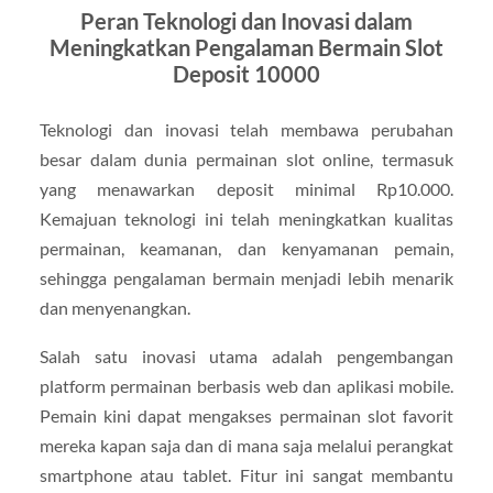
Peran Teknologi dan Inovasi dalam
Meningkatkan Pengalaman Bermain Slot
Deposit 10000
Teknologi dan inovasi telah membawa perubahan
besar dalam dunia permainan slot online, termasuk
yang menawarkan deposit minimal Rp10.000.
Kemajuan teknologi ini telah meningkatkan kualitas
permainan, keamanan, dan kenyamanan pemain,
sehingga pengalaman bermain menjadi lebih menarik
dan menyenangkan.
Salah satu inovasi utama adalah pengembangan
platform permainan berbasis web dan aplikasi mobile.
Pemain kini dapat mengakses permainan slot favorit
mereka kapan saja dan di mana saja melalui perangkat
smartphone atau tablet. Fitur ini sangat membantu