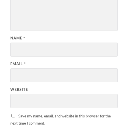
NAME
*
EMAIL
*
WEBSITE
Save my name, email, and website in this browser for the
next time I comment.