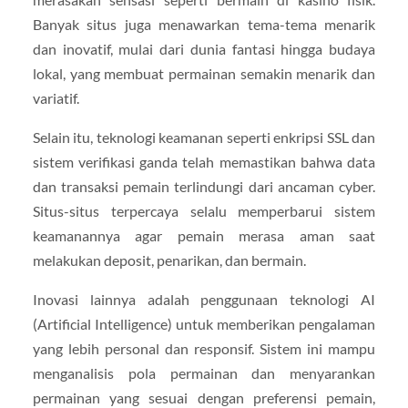
Banyak situs juga menawarkan tema-tema menarik
dan inovatif, mulai dari dunia fantasi hingga budaya
lokal, yang membuat permainan semakin menarik dan
variatif.
Selain itu, teknologi keamanan seperti enkripsi SSL dan
sistem verifikasi ganda telah memastikan bahwa data
dan transaksi pemain terlindungi dari ancaman cyber.
Situs-situs terpercaya selalu memperbarui sistem
keamanannya agar pemain merasa aman saat
melakukan deposit, penarikan, dan bermain.
Inovasi lainnya adalah penggunaan teknologi AI
(Artificial Intelligence) untuk memberikan pengalaman
yang lebih personal dan responsif. Sistem ini mampu
menganalisis pola permainan dan menyarankan
permainan yang sesuai dengan preferensi pemain,