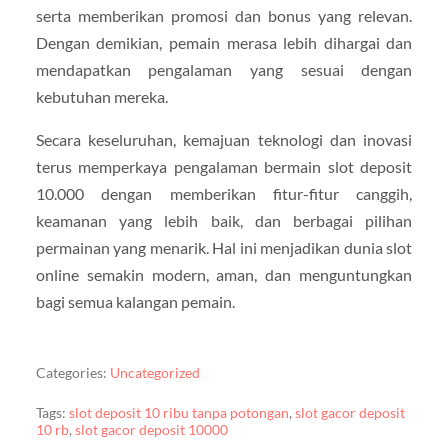
serta memberikan promosi dan bonus yang relevan.
Dengan demikian, pemain merasa lebih dihargai dan
mendapatkan pengalaman yang sesuai dengan
kebutuhan mereka.
Secara keseluruhan, kemajuan teknologi dan inovasi
terus memperkaya pengalaman bermain slot deposit
10.000 dengan memberikan fitur-fitur canggih,
keamanan yang lebih baik, dan berbagai pilihan
permainan yang menarik. Hal ini menjadikan dunia slot
online semakin modern, aman, dan menguntungkan
bagi semua kalangan pemain.
Categories:
Uncategorized
Tags:
slot deposit 10 ribu tanpa potongan
,
slot gacor deposit
10 rb
,
slot gacor deposit 10000