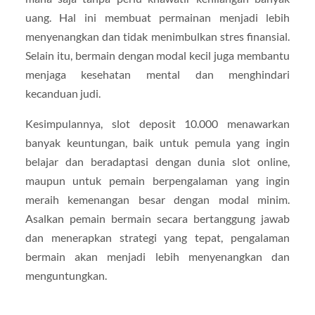
uang. Hal ini membuat permainan menjadi lebih
menyenangkan dan tidak menimbulkan stres finansial.
Selain itu, bermain dengan modal kecil juga membantu
menjaga kesehatan mental dan menghindari
kecanduan judi.
Kesimpulannya, slot deposit 10.000 menawarkan
banyak keuntungan, baik untuk pemula yang ingin
belajar dan beradaptasi dengan dunia slot online,
maupun untuk pemain berpengalaman yang ingin
meraih kemenangan besar dengan modal minim.
Asalkan pemain bermain secara bertanggung jawab
dan menerapkan strategi yang tepat, pengalaman
bermain akan menjadi lebih menyenangkan dan
menguntungkan.